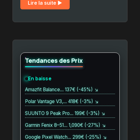
Lire la suite ▶︎
Tendances des Prix
En baisse
Amazfit Balance… 137€ (-45%) ↘
Polar Vantage V3,… 418€ (-3%) ↘
SUUNTO 9 Peak Pro… 199€ (-3%) ↘
Garmin Fenix 8–51… 1,090€ (-27%) ↘
Google Pixel Watch… 299€ (-25%) ↘