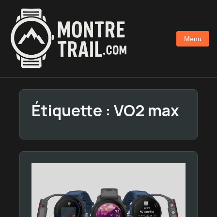
Aller
au
contenu
Menu
principal
Étiquette :
VO2 max