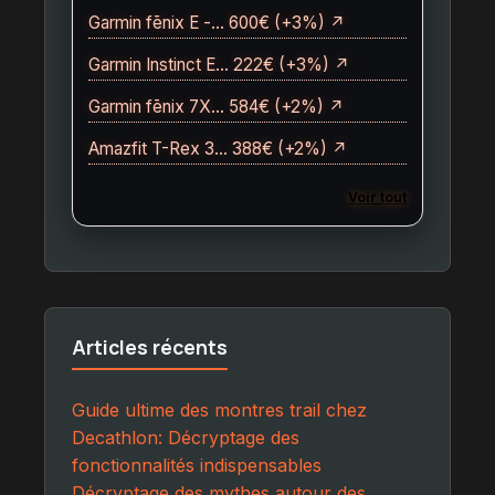
Garmin fēnix E -… 600€ (+3%) ↗
Garmin Instinct E… 222€ (+3%) ↗
Garmin fēnix 7X… 584€ (+2%) ↗
Amazfit T-Rex 3… 388€ (+2%) ↗
Voir tout
Articles récents
Guide ultime des montres trail chez
Decathlon: Décryptage des
fonctionnalités indispensables
Décryptage des mythes autour des