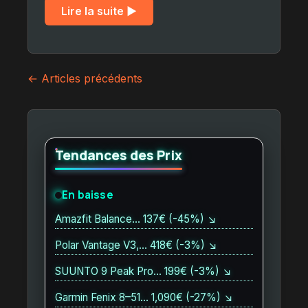
Lire la suite ▶︎
Navigation
← Articles précédents
des
articles
Tendances des Prix
En baisse
Amazfit Balance… 137€ (-45%) ↘
Polar Vantage V3,… 418€ (-3%) ↘
SUUNTO 9 Peak Pro… 199€ (-3%) ↘
Garmin Fenix 8–51… 1,090€ (-27%) ↘