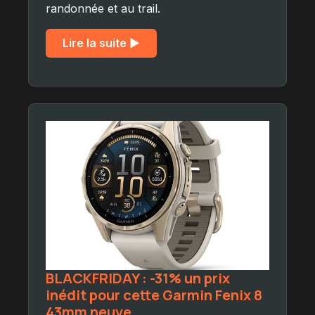
randonnée et au trail.
Lire la suite ▶︎
BLACKFRIDAY : -31% un prix
inédit pour cette Garmin Fenix 8
43mm neuve