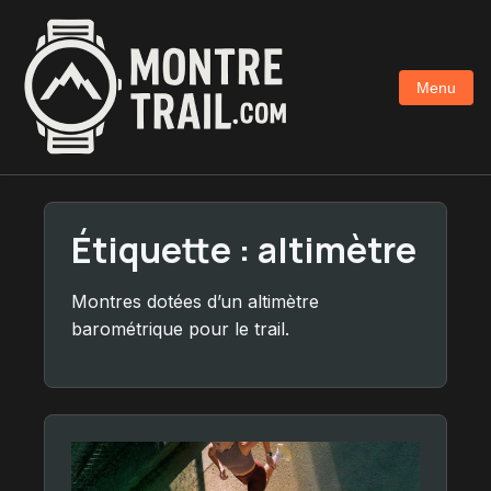
Aller
au
contenu
Menu
principal
Étiquette :
altimètre
Montres dotées d’un altimètre
barométrique pour le trail.