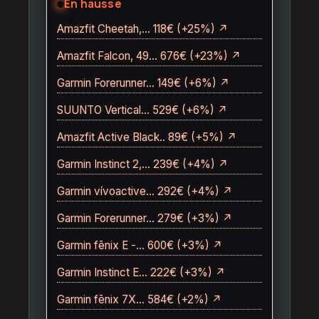
En hausse
Amazfit Cheetah,… 118€ (+25%) ↗
Amazfit Falcon, 49… 676€ (+23%) ↗
Garmin Forerunner… 149€ (+6%) ↗
SUUNTO Vertical… 529€ (+6%) ↗
Amazfit Active Black.. 89€ (+5%) ↗
Garmin Instinct 2,… 239€ (+4%) ↗
Garmin vívoactive… 292€ (+4%) ↗
Garmin Forerunner… 279€ (+3%) ↗
Garmin fēnix E -… 600€ (+3%) ↗
Garmin Instinct E… 222€ (+3%) ↗
Garmin fēnix 7X… 584€ (+2%) ↗