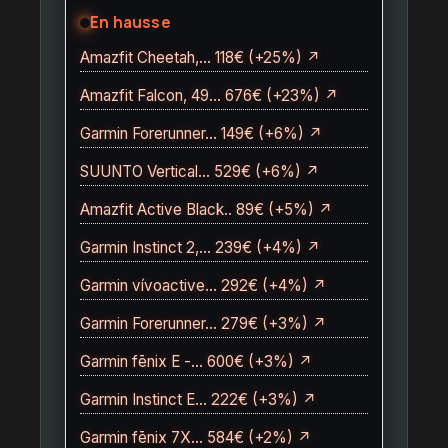
En hausse
Amazfit Cheetah,… 118€ (+25%) ↗
Amazfit Falcon, 49… 676€ (+23%) ↗
Garmin Forerunner… 149€ (+6%) ↗
SUUNTO Vertical… 529€ (+6%) ↗
Amazfit Active Black.. 89€ (+5%) ↗
Garmin Instinct 2,… 239€ (+4%) ↗
Garmin vívoactive… 292€ (+4%) ↗
Garmin Forerunner… 279€ (+3%) ↗
Garmin fēnix E -… 600€ (+3%) ↗
Garmin Instinct E… 222€ (+3%) ↗
Garmin fēnix 7X… 584€ (+2%) ↗