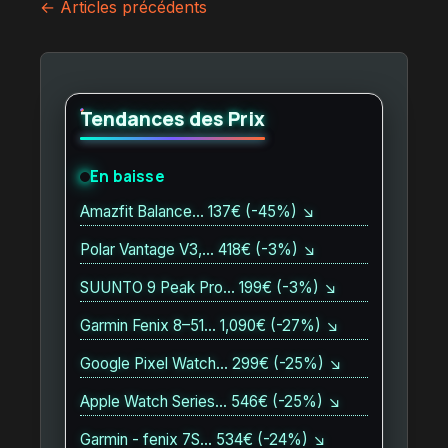
Navigation
← Articles précédents
des
articles
Tendances des Prix
En baisse
Amazfit Balance… 137€ (-45%) ↘
Polar Vantage V3,… 418€ (-3%) ↘
SUUNTO 9 Peak Pro… 199€ (-3%) ↘
Garmin Fenix 8–51… 1,090€ (-27%) ↘
Google Pixel Watch… 299€ (-25%) ↘
Apple Watch Series… 546€ (-25%) ↘
Garmin - fenix 7S… 534€ (-24%) ↘