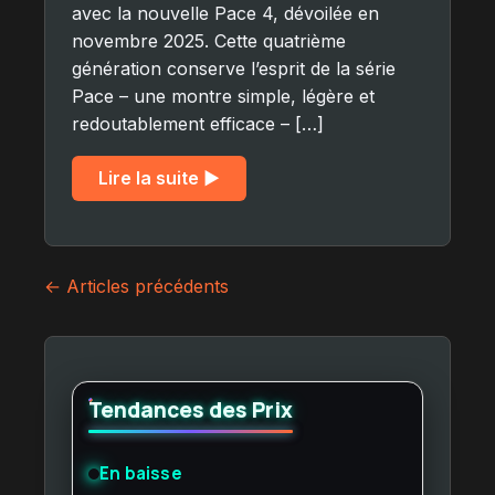
avec la nouvelle Pace 4, dévoilée en
novembre 2025. Cette quatrième
génération conserve l’esprit de la série
Pace – une montre simple, légère et
redoutablement efficace – […]
Lire la suite ▶︎
Navigation
← Articles précédents
des
articles
Tendances des Prix
En baisse