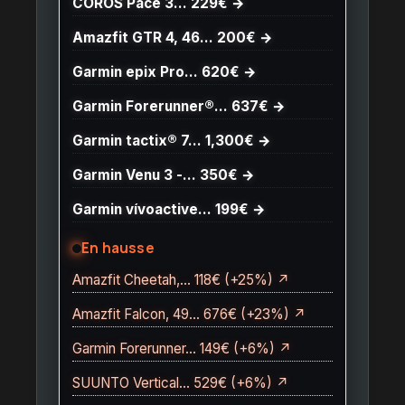
COROS Pace 3… 229€ →
Amazfit GTR 4, 46… 200€ →
Garmin epix Pro… 620€ →
Garmin Forerunner®… 637€ →
Garmin tactix® 7… 1,300€ →
Garmin Venu 3 -… 350€ →
Garmin vívoactive… 199€ →
En hausse
Amazfit Cheetah,… 118€ (+25%) ↗
Amazfit Falcon, 49… 676€ (+23%) ↗
Garmin Forerunner… 149€ (+6%) ↗
SUUNTO Vertical… 529€ (+6%) ↗