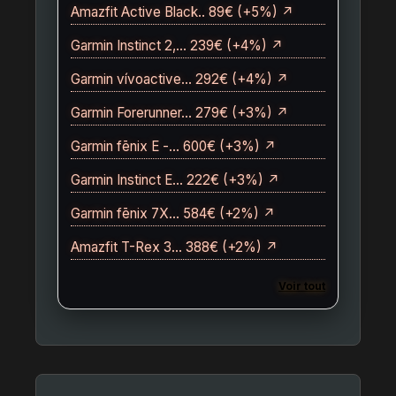
Amazfit Active Black.. 89€ (+5%) ↗
Garmin Instinct 2,… 239€ (+4%) ↗
Garmin vívoactive… 292€ (+4%) ↗
Garmin Forerunner… 279€ (+3%) ↗
Garmin fēnix E -… 600€ (+3%) ↗
Garmin Instinct E… 222€ (+3%) ↗
Garmin fēnix 7X… 584€ (+2%) ↗
Amazfit T-Rex 3… 388€ (+2%) ↗
Voir tout