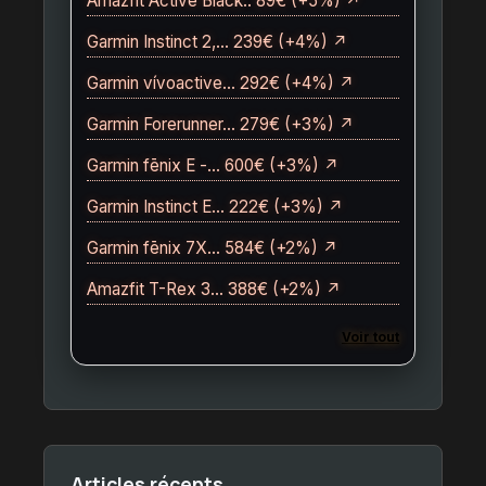
Amazfit Active Black.. 89€ (+5%) ↗
Garmin Instinct 2,… 239€ (+4%) ↗
Garmin vívoactive… 292€ (+4%) ↗
Garmin Forerunner… 279€ (+3%) ↗
Garmin fēnix E -… 600€ (+3%) ↗
Garmin Instinct E… 222€ (+3%) ↗
Garmin fēnix 7X… 584€ (+2%) ↗
Amazfit T-Rex 3… 388€ (+2%) ↗
Voir tout
Articles récents