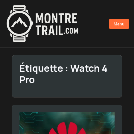
Aller
au
contenu
Menu
principal
Étiquette :
Watch 4
Pro