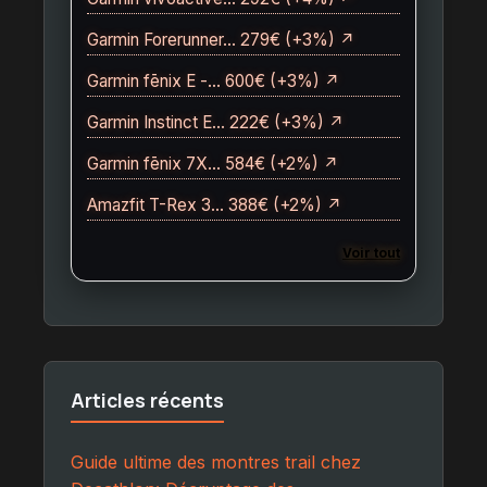
Garmin Forerunner… 279€ (+3%) ↗
Garmin fēnix E -… 600€ (+3%) ↗
Garmin Instinct E… 222€ (+3%) ↗
Garmin fēnix 7X… 584€ (+2%) ↗
Amazfit T-Rex 3… 388€ (+2%) ↗
Voir tout
Articles récents
Guide ultime des montres trail chez