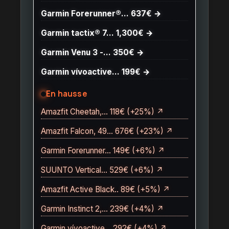
Garmin Forerunner®… 637€ →
Garmin tactix® 7… 1,300€ →
Garmin Venu 3 -… 350€ →
Garmin vívoactive… 199€ →
En hausse
Amazfit Cheetah,… 118€ (+25%) ↗
Amazfit Falcon, 49… 676€ (+23%) ↗
Garmin Forerunner… 149€ (+6%) ↗
SUUNTO Vertical… 529€ (+6%) ↗
Amazfit Active Black.. 89€ (+5%) ↗
Garmin Instinct 2,… 239€ (+4%) ↗
Garmin vívoactive… 292€ (+4%) ↗