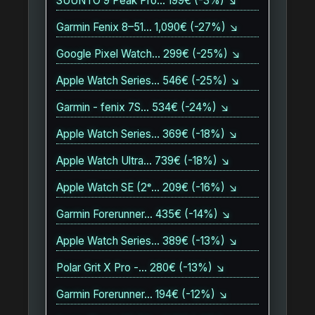
SUUNTO 9 Peak Pro… 199€ (-3%) ↘
Garmin Fenix 8–51… 1,090€ (-27%) ↘
Google Pixel Watch… 299€ (-25%) ↘
Apple Watch Series… 546€ (-25%) ↘
Garmin - fenix 7S… 534€ (-24%) ↘
Apple Watch Series… 369€ (-18%) ↘
Apple Watch Ultra… 739€ (-18%) ↘
Apple Watch SE (2ᵉ… 209€ (-16%) ↘
Garmin Forerunner… 435€ (-14%) ↘
Apple Watch Series… 389€ (-13%) ↘
Polar Grit X Pro -… 280€ (-13%) ↘
Garmin Forerunner… 194€ (-12%) ↘