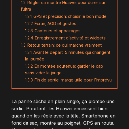
1.2
Régler sa montre Huawei pour durer sur
l’ultra
1.2.1
GPS et précision: choisir le bon mode
1.2.2
Écran, AOD et gestes
1.2.3
Capteurs et appairages
1.2.4
Enregistrement d’activité et widgets
1.3
Retour terrain: ce qui marche vraiment
1.3.1
Avant le départ: 5 minutes qui changent
la journée
1.3.2
En montée soutenue: garder le cap
sans vider la jauge
1.3.3
Fin de sortie: marge utile pour l’imprévu
La panne sèche en plein single, ça plombe une
sortie. Pourtant, les Huawei encaissent bien
quand on les règle avec la tête. Smartphone en
fond de sac, montre au poignet, GPS en route.