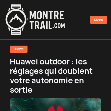
Aller
au
contenu
Menu
principal
Huawei
Huawei outdoor : les
réglages qui doublent
votre autonomie en
sortie