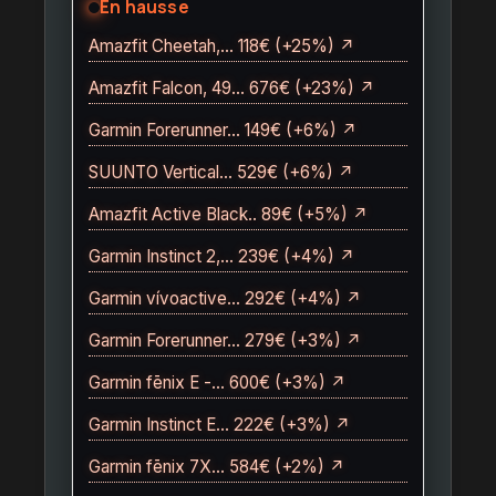
En hausse
Amazfit Cheetah,… 118€ (+25%) ↗
Amazfit Falcon, 49… 676€ (+23%) ↗
Garmin Forerunner… 149€ (+6%) ↗
SUUNTO Vertical… 529€ (+6%) ↗
Amazfit Active Black.. 89€ (+5%) ↗
Garmin Instinct 2,… 239€ (+4%) ↗
Garmin vívoactive… 292€ (+4%) ↗
Garmin Forerunner… 279€ (+3%) ↗
Garmin fēnix E -… 600€ (+3%) ↗
Garmin Instinct E… 222€ (+3%) ↗
Garmin fēnix 7X… 584€ (+2%) ↗