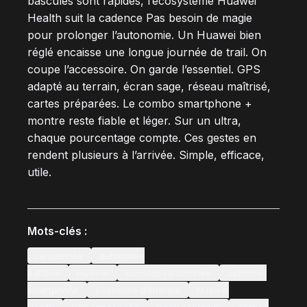
bascules sont rapides, l’écosystème Huawei
Health suit la cadence Pas besoin de magie
pour prolonger l’autonomie. Un Huawei bien
réglé encaisse une longue journée de trail. On
coupe l’accessoire. On garde l’essentiel. GPS
adapté au terrain, écran sage, réseau maîtrisé,
cartes préparées. Le combo smartphone +
montre reste fiable et léger. Sur un ultra,
chaque pourcentage compte. Ces gestes en
rendent plusieurs à l’arrivée. Simple, efficace,
utile.
Mots-clés :
randonnée
autonomie
batterie
Huawei
conseils randonnée
optimiser
smartphone
économie d’énergie
Huawei
Health
GPS randonnée
montre Huawei
gestion