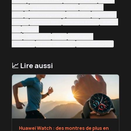
batterie
préparation randonnée
cartes hors
ligne
météo changeante
trace GPS
optimisation
batterie
précision GPS
luminosité écran
Watch 4
Pro
réglage
GPS
HarmonyOS
EMUI
notifications
randonnée
réseau capricieux
désactivation 5G
📈 Lire aussi
Huawei Watch : des montres de plus en