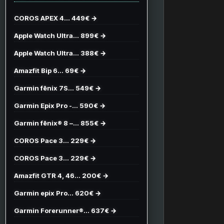
COROS APEX 4… 449€ →
Apple Watch Ultra… 899€ →
Apple Watch Ultra… 388€ →
Amazfit Bip 6… 69€ →
Garmin fēnix 7S… 549€ →
Garmin Epix Pro -… 590€ →
Garmin fēnix® 8 –… 855€ →
COROS Pace 3… 229€ →
COROS Pace 3… 229€ →
Amazfit GTR 4, 46… 200€ →
Garmin epix Pro… 620€ →
Garmin Forerunner®… 637€ →