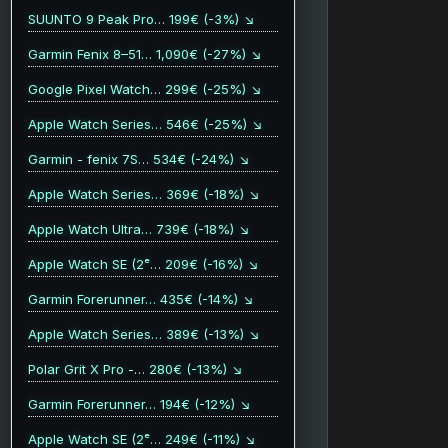
SUUNTO 9 Peak Pro… 199€ (-3%) ↘
Garmin Fenix 8–51… 1,090€ (-27%) ↘
Google Pixel Watch… 299€ (-25%) ↘
Apple Watch Series… 546€ (-25%) ↘
Garmin - fenix 7S… 534€ (-24%) ↘
Apple Watch Series… 369€ (-18%) ↘
Apple Watch Ultra… 739€ (-18%) ↘
Apple Watch SE (2ᵉ… 209€ (-16%) ↘
Garmin Forerunner… 435€ (-14%) ↘
Apple Watch Series… 389€ (-13%) ↘
Polar Grit X Pro -… 280€ (-13%) ↘
Garmin Forerunner… 194€ (-12%) ↘
Apple Watch SE (2ᵉ… 249€ (-11%) ↘