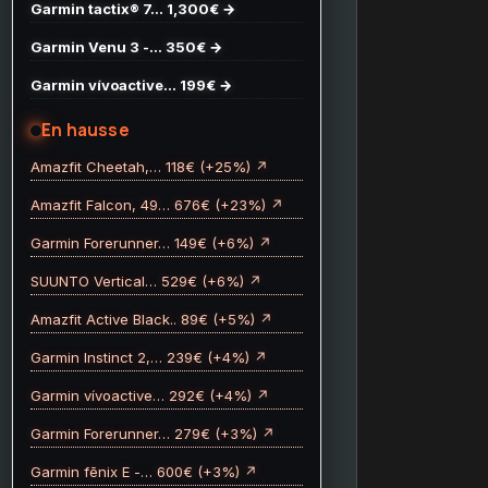
Garmin tactix® 7… 1,300€ →
Garmin Venu 3 -… 350€ →
Garmin vívoactive… 199€ →
En hausse
Amazfit Cheetah,… 118€ (+25%) ↗
Amazfit Falcon, 49… 676€ (+23%) ↗
Garmin Forerunner… 149€ (+6%) ↗
SUUNTO Vertical… 529€ (+6%) ↗
Amazfit Active Black.. 89€ (+5%) ↗
Garmin Instinct 2,… 239€ (+4%) ↗
Garmin vívoactive… 292€ (+4%) ↗
Garmin Forerunner… 279€ (+3%) ↗
Garmin fēnix E -… 600€ (+3%) ↗