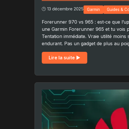
🕒 13 décembre 2025
Garmin
Guides & Co
Forerunner 970 vs 965 : est‑ce que l’u
une Garmin Forerunner 965 et tu vois 
Tentation immédiate. Vraie utilité moins s
endurant. Pas un gadget de plus au poi
Lire la suite ▶︎