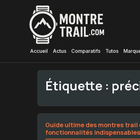
Aller
au
contenu
principal
Accueil
Actus
Comparatifs
Tutos
Marqu
Étiquette :
préc
Guide ultime des montres trai
fonctionnalités indispensable