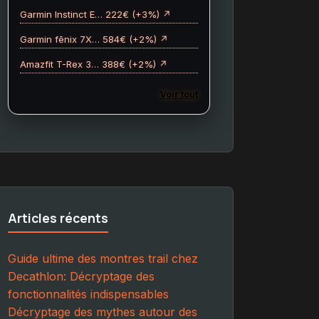
Garmin Instinct E… 222€ (+3%) ↗
Garmin fēnix 7X… 584€ (+2%) ↗
Amazfit T-Rex 3… 388€ (+2%) ↗
Voir tout
Articles récents
Guide ultime des montres trail chez
Decathlon: Décryptage des
fonctionnalités indispensables
Décryptage des mythes autour des