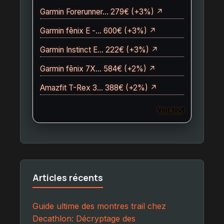
Garmin Forerunner… 279€ (+3%) ↗
Garmin fēnix E -… 600€ (+3%) ↗
Garmin Instinct E… 222€ (+3%) ↗
Garmin fēnix 7X… 584€ (+2%) ↗
Amazfit T-Rex 3… 388€ (+2%) ↗
Voir tout
Articles récents
Guide ultime des montres trail chez
Decathlon: Décryptage des