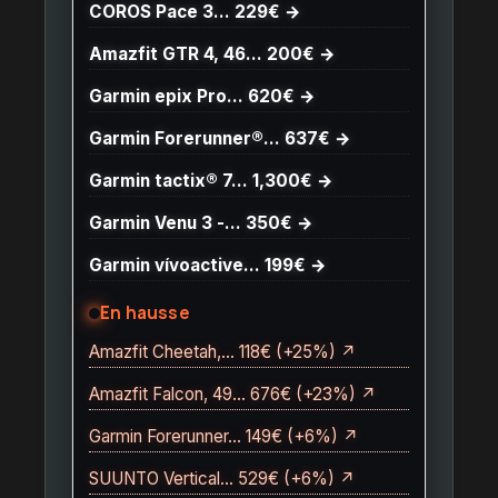
COROS Pace 3… 229€ →
Amazfit GTR 4, 46… 200€ →
Garmin epix Pro… 620€ →
Garmin Forerunner®… 637€ →
Garmin tactix® 7… 1,300€ →
Garmin Venu 3 -… 350€ →
Garmin vívoactive… 199€ →
En hausse
Amazfit Cheetah,… 118€ (+25%) ↗
Amazfit Falcon, 49… 676€ (+23%) ↗
Garmin Forerunner… 149€ (+6%) ↗
SUUNTO Vertical… 529€ (+6%) ↗