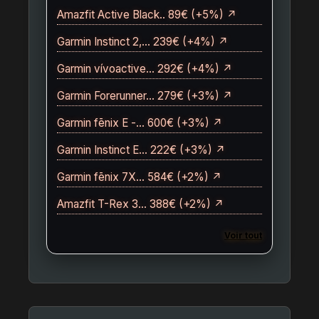
Amazfit Active Black.. 89€ (+5%) ↗
Garmin Instinct 2,… 239€ (+4%) ↗
Garmin vívoactive… 292€ (+4%) ↗
Garmin Forerunner… 279€ (+3%) ↗
Garmin fēnix E -… 600€ (+3%) ↗
Garmin Instinct E… 222€ (+3%) ↗
Garmin fēnix 7X… 584€ (+2%) ↗
Amazfit T-Rex 3… 388€ (+2%) ↗
Voir tout