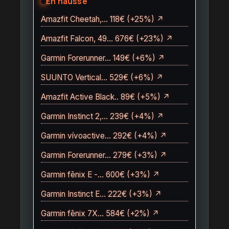
En hausse
Amazfit Cheetah,… 118€ (+25%) ↗
Amazfit Falcon, 49… 676€ (+23%) ↗
Garmin Forerunner… 149€ (+6%) ↗
SUUNTO Vertical… 529€ (+6%) ↗
Amazfit Active Black.. 89€ (+5%) ↗
Garmin Instinct 2,… 239€ (+4%) ↗
Garmin vívoactive… 292€ (+4%) ↗
Garmin Forerunner… 279€ (+3%) ↗
Garmin fēnix E -… 600€ (+3%) ↗
Garmin Instinct E… 222€ (+3%) ↗
Garmin fēnix 7X… 584€ (+2%) ↗