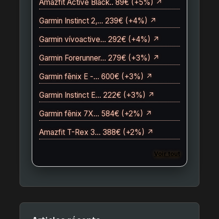
Amazfit Active Black.. 89€ (+5%) ↗
Garmin Instinct 2,… 239€ (+4%) ↗
Garmin vívoactive… 292€ (+4%) ↗
Garmin Forerunner… 279€ (+3%) ↗
Garmin fēnix E -… 600€ (+3%) ↗
Garmin Instinct E… 222€ (+3%) ↗
Garmin fēnix 7X… 584€ (+2%) ↗
Amazfit T-Rex 3… 388€ (+2%) ↗
Voir tout