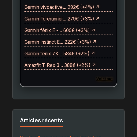
Garmin vívoactive… 292€ (+4%) ↗
Garmin Forerunner… 279€ (+3%) ↗
Garmin fēnix E -… 600€ (+3%) ↗
Garmin Instinct E… 222€ (+3%) ↗
Garmin fēnix 7X… 584€ (+2%) ↗
Amazfit T-Rex 3… 388€ (+2%) ↗
Voir tout
Articles récents