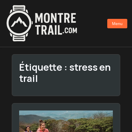
Aller
au
contenu
Menu
principal
Étiquette :
stress en
trail