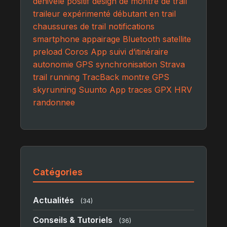
dénivelé positif
design de montre de trail
traileur expérimenté
débutant en trail
chaussures de trail
notifications
smartphone
appairage Bluetooth
satellite
preload
Coros App
suivi d’itinéraire
autonomie GPS
synchronisation Strava
trail running
TracBack
montre GPS
skyrunning
Suunto App
traces GPX
HRV
randonnee
Catégories
Actualités
(34)
Conseils & Tutoriels
(36)