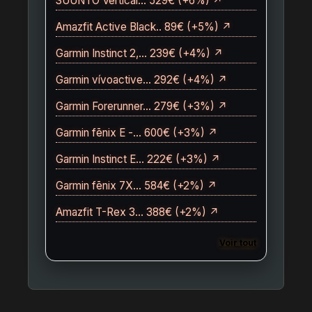
SUUNTO Vertical… 529€ (+6%) ↗
Amazfit Active Black.. 89€ (+5%) ↗
Garmin Instinct 2,… 239€ (+4%) ↗
Garmin vívoactive… 292€ (+4%) ↗
Garmin Forerunner… 279€ (+3%) ↗
Garmin fēnix E -… 600€ (+3%) ↗
Garmin Instinct E… 222€ (+3%) ↗
Garmin fēnix 7X… 584€ (+2%) ↗
Amazfit T-Rex 3… 388€ (+2%) ↗
Voir tout