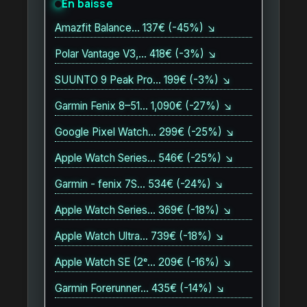
En baisse
Amazfit Balance… 137€ (-45%) ↘
Polar Vantage V3,… 418€ (-3%) ↘
SUUNTO 9 Peak Pro… 199€ (-3%) ↘
Garmin Fenix 8–51… 1,090€ (-27%) ↘
Google Pixel Watch… 299€ (-25%) ↘
Apple Watch Series… 546€ (-25%) ↘
Garmin - fenix 7S… 534€ (-24%) ↘
Apple Watch Series… 369€ (-18%) ↘
Apple Watch Ultra… 739€ (-18%) ↘
Apple Watch SE (2ᵉ… 209€ (-16%) ↘
Garmin Forerunner… 435€ (-14%) ↘