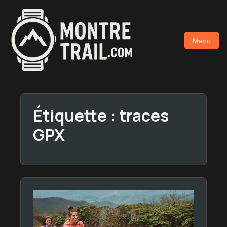
Aller
au
contenu
Menu
principal
Étiquette :
traces
GPX