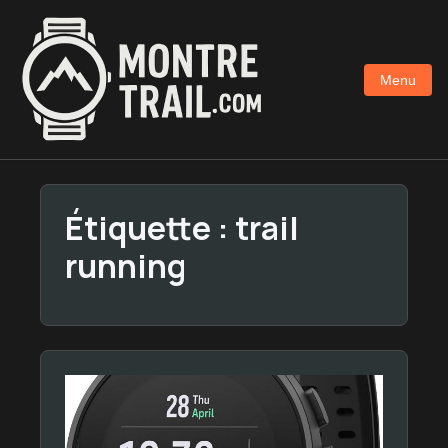
Aller
au
contenu
Menu
principal
Étiquette :
trail
running