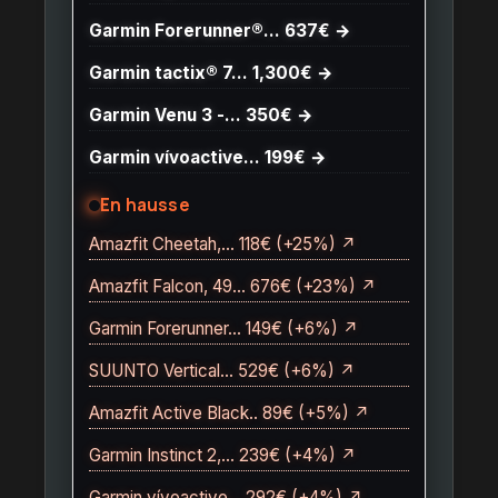
Garmin Forerunner®… 637€ →
Garmin tactix® 7… 1,300€ →
Garmin Venu 3 -… 350€ →
Garmin vívoactive… 199€ →
En hausse
Amazfit Cheetah,… 118€ (+25%) ↗
Amazfit Falcon, 49… 676€ (+23%) ↗
Garmin Forerunner… 149€ (+6%) ↗
SUUNTO Vertical… 529€ (+6%) ↗
Amazfit Active Black.. 89€ (+5%) ↗
Garmin Instinct 2,… 239€ (+4%) ↗
Garmin vívoactive… 292€ (+4%) ↗