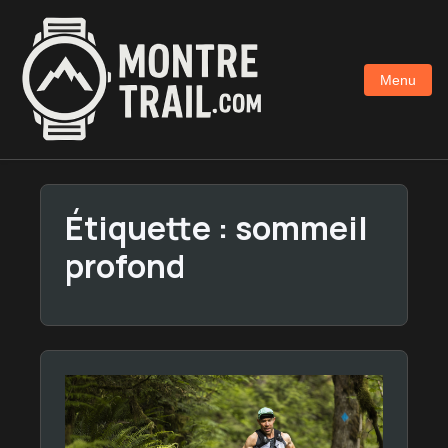
Aller
au
contenu
Menu
principal
Étiquette :
sommeil
profond