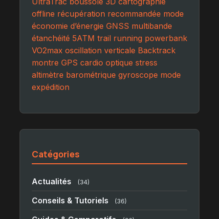
UltraTrac
boussole 3D
cartographie
offline
récupération recommandée
mode
économie d’énergie
GNSS multibande
étanchéité 5ATM
trail running
powerbank
VO2max
oscillation verticale
Backtrack
montre GPS
cardio optique
stress
altimètre barométrique
gyroscope
mode
expédition
Catégories
Actualités
(34)
Conseils & Tutoriels
(36)