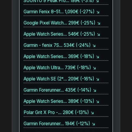
SUUNTO 9 Peak Pro… 199€ (-3%) ↘
Garmin Fenix 8–51… 1,090€ (-27%) ↘
Google Pixel Watch… 299€ (-25%) ↘
Apple Watch Series… 546€ (-25%) ↘
Garmin - fenix 7S… 534€ (-24%) ↘
Apple Watch Series… 369€ (-18%) ↘
Apple Watch Ultra… 739€ (-18%) ↘
Apple Watch SE (2ᵉ… 209€ (-16%) ↘
Garmin Forerunner… 435€ (-14%) ↘
Apple Watch Series… 389€ (-13%) ↘
Polar Grit X Pro -… 280€ (-13%) ↘
Garmin Forerunner… 194€ (-12%) ↘