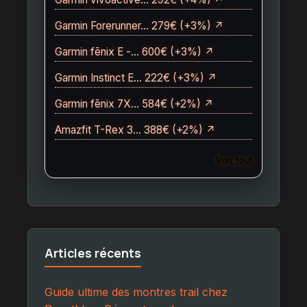
Garmin Forerunner… 279€ (+3%) ↗
Garmin fēnix E -… 600€ (+3%) ↗
Garmin Instinct E… 222€ (+3%) ↗
Garmin fēnix 7X… 584€ (+2%) ↗
Amazfit T-Rex 3… 388€ (+2%) ↗
Voir tout
Articles récents
Guide ultime des montres trail chez