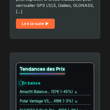
verrouiller GPS L1/L5, Galileo, GLONASS,
[…]
Lire la suite ▶︎
Tendances des Prix
En baisse
Amazfit Balance… 137€ (-45%) ↘
Polar Vantage V3,… 418€ (-3%) ↘