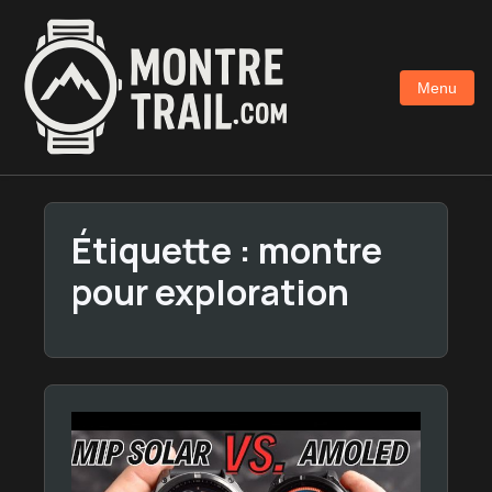
Aller
au
contenu
Menu
principal
Étiquette :
montre
pour exploration