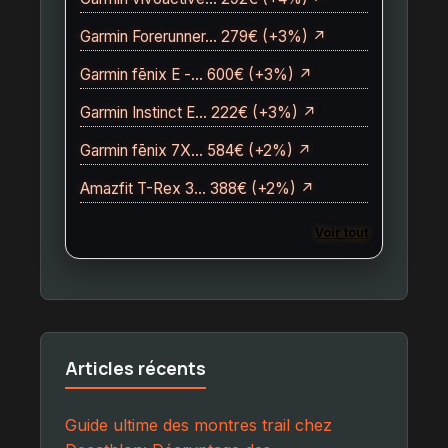
Garmin Forerunner… 279€ (+3%) ↗
Garmin fēnix E -… 600€ (+3%) ↗
Garmin Instinct E… 222€ (+3%) ↗
Garmin fēnix 7X… 584€ (+2%) ↗
Amazfit T-Rex 3… 388€ (+2%) ↗
Voir tout
Articles récents
Guide ultime des montres trail chez