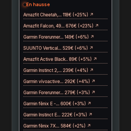
En hausse
Amazfit Cheetah,… 118€ (+25%) ↗
Amazfit Falcon, 49… 676€ (+23%) ↗
Garmin Forerunner… 149€ (+6%) ↗
SUUNTO Vertical… 529€ (+6%) ↗
Amazfit Active Black.. 89€ (+5%) ↗
Garmin Instinct 2,… 239€ (+4%) ↗
Garmin vívoactive… 292€ (+4%) ↗
Garmin Forerunner… 279€ (+3%) ↗
Garmin fēnix E -… 600€ (+3%) ↗
Garmin Instinct E… 222€ (+3%) ↗
Garmin fēnix 7X… 584€ (+2%) ↗