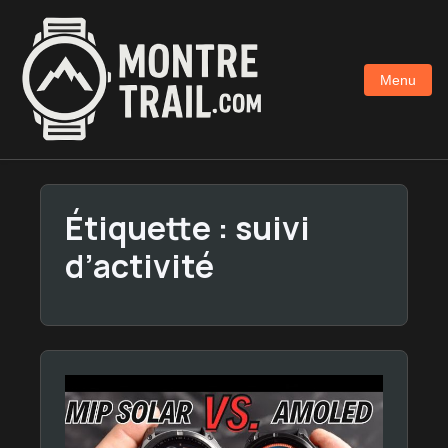
Aller
au
contenu
Menu
principal
Étiquette :
suivi
d’activité