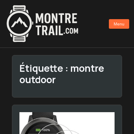
Aller
au
contenu
Menu
principal
Étiquette :
montre
outdoor