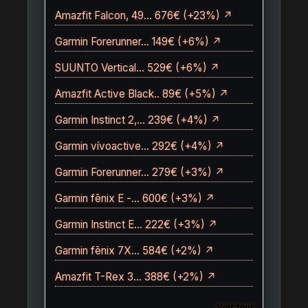
Amazfit Falcon, 49… 676€ (+23%) ↗
Garmin Forerunner… 149€ (+6%) ↗
SUUNTO Vertical… 529€ (+6%) ↗
Amazfit Active Black.. 89€ (+5%) ↗
Garmin Instinct 2,… 239€ (+4%) ↗
Garmin vívoactive… 292€ (+4%) ↗
Garmin Forerunner… 279€ (+3%) ↗
Garmin fēnix E -… 600€ (+3%) ↗
Garmin Instinct E… 222€ (+3%) ↗
Garmin fēnix 7X… 584€ (+2%) ↗
Amazfit T-Rex 3… 388€ (+2%) ↗
Voir tout