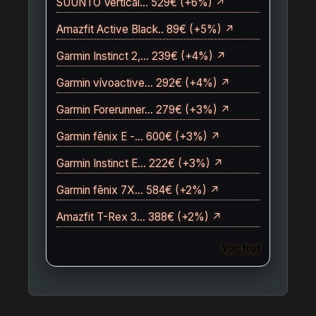
SUUNTO Vertical… 529€ (+6%) ↗
Amazfit Active Black.. 89€ (+5%) ↗
Garmin Instinct 2,… 239€ (+4%) ↗
Garmin vívoactive… 292€ (+4%) ↗
Garmin Forerunner… 279€ (+3%) ↗
Garmin fēnix E -… 600€ (+3%) ↗
Garmin Instinct E… 222€ (+3%) ↗
Garmin fēnix 7X… 584€ (+2%) ↗
Amazfit T-Rex 3… 388€ (+2%) ↗
Voir tout