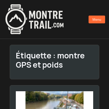
Aller
au
contenu
Menu
principal
Étiquette :
montre
GPS et poids