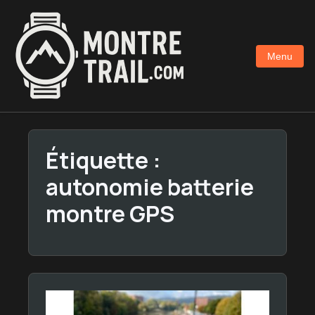
Aller
au
contenu
Menu
principal
Étiquette :
autonomie batterie
montre GPS