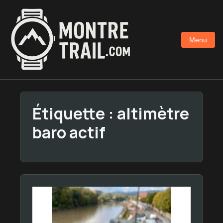
Aller
au
contenu
Menu
principal
Étiquette :
altimètre
baro actif