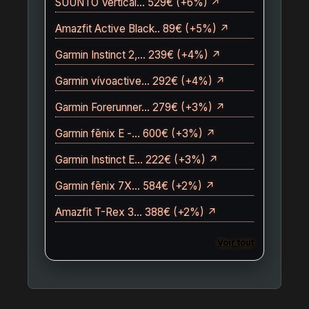
SUUNTO Vertical… 529€ (+6%) ↗
Amazfit Active Black.. 89€ (+5%) ↗
Garmin Instinct 2,… 239€ (+4%) ↗
Garmin vívoactive… 292€ (+4%) ↗
Garmin Forerunner… 279€ (+3%) ↗
Garmin fēnix E -… 600€ (+3%) ↗
Garmin Instinct E… 222€ (+3%) ↗
Garmin fēnix 7X… 584€ (+2%) ↗
Amazfit T-Rex 3… 388€ (+2%) ↗
Voir tout