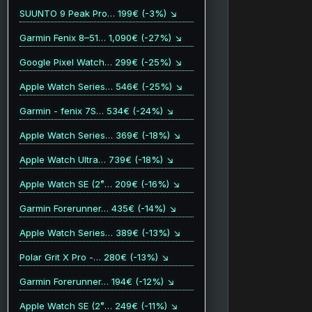
SUUNTO 9 Peak Pro… 199€ (-3%) ↘
Garmin Fenix 8–51… 1,090€ (-27%) ↘
Google Pixel Watch… 299€ (-25%) ↘
Apple Watch Series… 546€ (-25%) ↘
Garmin - fenix 7S… 534€ (-24%) ↘
Apple Watch Series… 369€ (-18%) ↘
Apple Watch Ultra… 739€ (-18%) ↘
Apple Watch SE (2ᵉ… 209€ (-16%) ↘
Garmin Forerunner… 435€ (-14%) ↘
Apple Watch Series… 389€ (-13%) ↘
Polar Grit X Pro -… 280€ (-13%) ↘
Garmin Forerunner… 194€ (-12%) ↘
Apple Watch SE (2ᵉ… 249€ (-11%) ↘