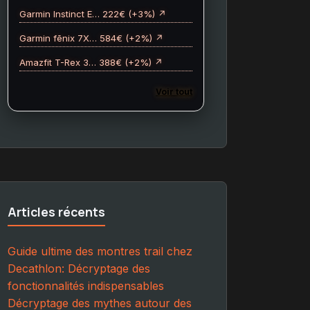
Garmin Instinct E… 222€ (+3%) ↗
Garmin fēnix 7X… 584€ (+2%) ↗
Amazfit T-Rex 3… 388€ (+2%) ↗
Voir tout
Articles récents
Guide ultime des montres trail chez
Decathlon: Décryptage des
fonctionnalités indispensables
Décryptage des mythes autour des