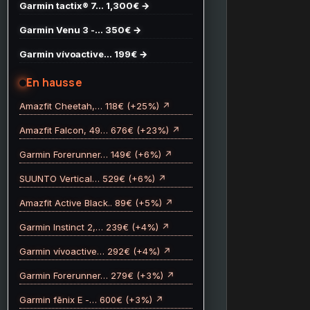
Garmin tactix® 7… 1,300€ →
Garmin Venu 3 -… 350€ →
Garmin vívoactive… 199€ →
En hausse
Amazfit Cheetah,… 118€ (+25%) ↗
Amazfit Falcon, 49… 676€ (+23%) ↗
Garmin Forerunner… 149€ (+6%) ↗
SUUNTO Vertical… 529€ (+6%) ↗
Amazfit Active Black.. 89€ (+5%) ↗
Garmin Instinct 2,… 239€ (+4%) ↗
Garmin vívoactive… 292€ (+4%) ↗
Garmin Forerunner… 279€ (+3%) ↗
Garmin fēnix E -… 600€ (+3%) ↗