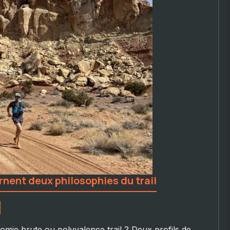
arnent deux philosophies du trail
mie brute ou polyvalence trail ? Deux profils de