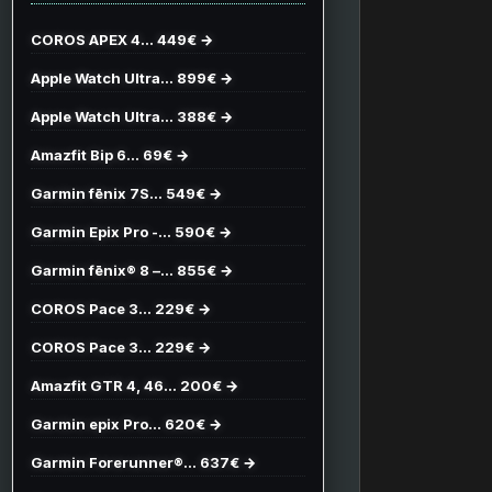
COROS APEX 4… 449€ →
Apple Watch Ultra… 899€ →
Apple Watch Ultra… 388€ →
Amazfit Bip 6… 69€ →
Garmin fēnix 7S… 549€ →
Garmin Epix Pro -… 590€ →
Garmin fēnix® 8 –… 855€ →
COROS Pace 3… 229€ →
COROS Pace 3… 229€ →
Amazfit GTR 4, 46… 200€ →
Garmin epix Pro… 620€ →
Garmin Forerunner®… 637€ →