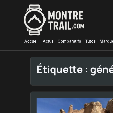
Aller
au
contenu
principal
Accueil
Actus
Comparatifs
Tutos
Marqu
Étiquette :
géné