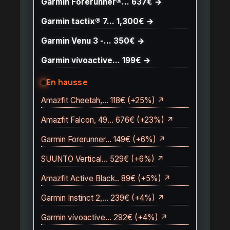
Garmin Forerunner®… 637€ →
Garmin tactix® 7… 1,300€ →
Garmin Venu 3 -… 350€ →
Garmin vívoactive… 199€ →
En hausse
Amazfit Cheetah,… 118€ (+25%) ↗
Amazfit Falcon, 49… 676€ (+23%) ↗
Garmin Forerunner… 149€ (+6%) ↗
SUUNTO Vertical… 529€ (+6%) ↗
Amazfit Active Black.. 89€ (+5%) ↗
Garmin Instinct 2,… 239€ (+4%) ↗
Garmin vívoactive… 292€ (+4%) ↗