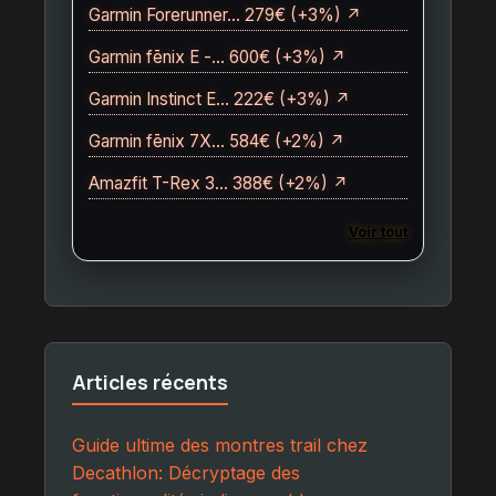
Garmin Forerunner… 279€ (+3%) ↗
Garmin fēnix E -… 600€ (+3%) ↗
Garmin Instinct E… 222€ (+3%) ↗
Garmin fēnix 7X… 584€ (+2%) ↗
Amazfit T-Rex 3… 388€ (+2%) ↗
Voir tout
Articles récents
Guide ultime des montres trail chez
Decathlon: Décryptage des