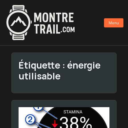
Aller
au
contenu
Menu
principal
Étiquette :
énergie
utilisable