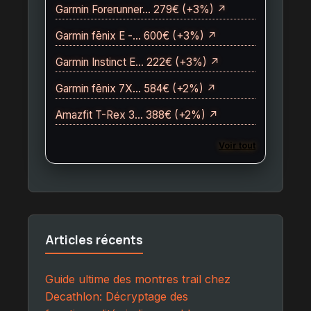
Garmin Forerunner… 279€ (+3%) ↗
Garmin fēnix E -… 600€ (+3%) ↗
Garmin Instinct E… 222€ (+3%) ↗
Garmin fēnix 7X… 584€ (+2%) ↗
Amazfit T-Rex 3… 388€ (+2%) ↗
Voir tout
Articles récents
Guide ultime des montres trail chez
Decathlon: Décryptage des