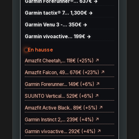
Garmin Forerunner®… 637€ →
Garmin tactix® 7… 1,300€ →
Garmin Venu 3 -… 350€ →
Garmin vívoactive… 199€ →
En hausse
Amazfit Cheetah,… 118€ (+25%) ↗
Amazfit Falcon, 49… 676€ (+23%) ↗
Garmin Forerunner… 149€ (+6%) ↗
SUUNTO Vertical… 529€ (+6%) ↗
Amazfit Active Black.. 89€ (+5%) ↗
Garmin Instinct 2,… 239€ (+4%) ↗
Garmin vívoactive… 292€ (+4%) ↗