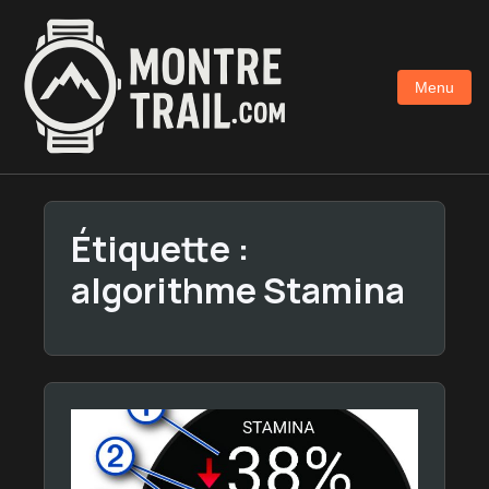
Aller
au
contenu
Menu
principal
Étiquette :
algorithme Stamina