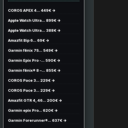
COROS APEX 4… 449€ →
Apple Watch Ultra… 899€ →
Apple Watch Ultra… 388€ →
Amazfit Bip 6… 69€ →
Garmin fēnix 7S… 549€ →
Garmin Epix Pro -… 590€ →
Garmin fēnix® 8 –… 855€ →
COROS Pace 3… 229€ →
COROS Pace 3… 229€ →
Amazfit GTR 4, 46… 200€ →
Garmin epix Pro… 620€ →
Garmin Forerunner®… 637€ →