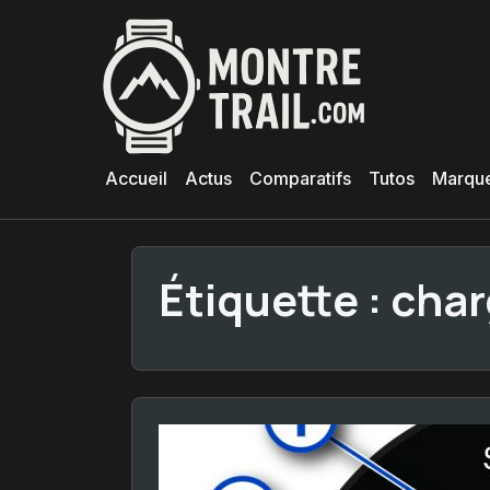
Aller
au
contenu
principal
Accueil
Actus
Comparatifs
Tutos
Marqu
Étiquette :
char