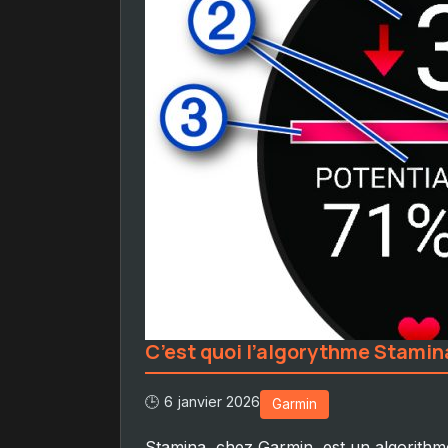
C’est quoi l’algorythme Stamin
🕒 6 janvier 2026
Garmin
Stamina, chez Garmin, est un algorith