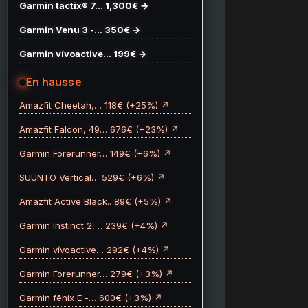
Garmin tactix® 7… 1,300€ →
Garmin Venu 3 -… 350€ →
Garmin vívoactive… 199€ →
En hausse
Amazfit Cheetah,… 118€ (+25%) ↗
Amazfit Falcon, 49… 676€ (+23%) ↗
Garmin Forerunner… 149€ (+6%) ↗
SUUNTO Vertical… 529€ (+6%) ↗
Amazfit Active Black.. 89€ (+5%) ↗
Garmin Instinct 2,… 239€ (+4%) ↗
Garmin vívoactive… 292€ (+4%) ↗
Garmin Forerunner… 279€ (+3%) ↗
Garmin fēnix E -… 600€ (+3%) ↗