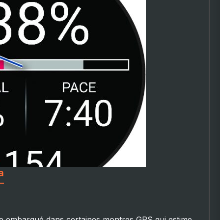
a
me embarqué dans certaines montres GPS qui estime