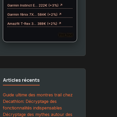
Garmin Instinct E… 222€ (+3%) ↗
Garmin fēnix 7X… 584€ (+2%) ↗
Amazfit T-Rex 3… 388€ (+2%) ↗
Voir tout
Articles récents
Guide ultime des montres trail chez
Decathlon: Décryptage des
fonctionnalités indispensables
Décryptage des mythes autour des