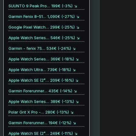
SUUNTO 9 Peak Pro… 199€ (-3%) ↘
Garmin Fenix 8–51… 1,090€ (-27%) ↘
Google Pixel Watch… 299€ (-25%) ↘
Apple Watch Series… 546€ (-25%) ↘
Garmin - fenix 7S… 534€ (-24%) ↘
Apple Watch Series… 369€ (-18%) ↘
Apple Watch Ultra… 739€ (-18%) ↘
Apple Watch SE (2ᵉ… 209€ (-16%) ↘
Garmin Forerunner… 435€ (-14%) ↘
Apple Watch Series… 389€ (-13%) ↘
Polar Grit X Pro -… 280€ (-13%) ↘
Garmin Forerunner… 194€ (-12%) ↘
Apple Watch SE (2ᵉ… 249€ (-11%) ↘