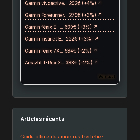
Garmin vívoactive… 292€ (+4%) ↗
Garmin Forerunner… 279€ (+3%) ↗
Garmin fēnix E -… 600€ (+3%) ↗
Garmin Instinct E… 222€ (+3%) ↗
Garmin fēnix 7X… 584€ (+2%) ↗
Amazfit T-Rex 3… 388€ (+2%) ↗
Voir tout
Articles récents
Guide ultime des montres trail chez