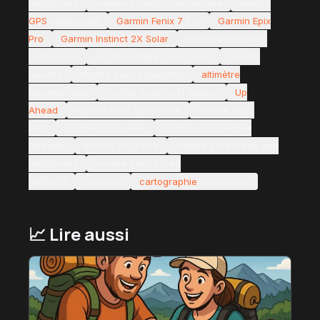
randonnée
meilleure montre randonnée
montre
GPS
randonnée
Garmin Fenix 7
Pro
Garmin Epix
Pro
Garmin Instinct 2X Solar
autonomie montre
randonnée
montre solaire randonnée
montre
robuste
montre pour expédition
altimètre
barométrique
montre pour forêt dense.
Up
Ahead
montre avec baromètre
montre avec
GPS
montre pour crête
montre pour sentier
forestier
montre pour trek
montre pour week-end
randonnée
montre avec écran
AMOLED
NextFork
cartographie
randonnée
📈 Lire aussi