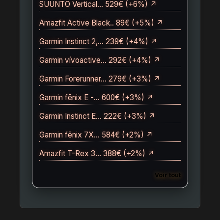
SUUNTO Vertical… 529€ (+6%) ↗
Amazfit Active Black.. 89€ (+5%) ↗
Garmin Instinct 2,… 239€ (+4%) ↗
Garmin vívoactive… 292€ (+4%) ↗
Garmin Forerunner… 279€ (+3%) ↗
Garmin fēnix E -… 600€ (+3%) ↗
Garmin Instinct E… 222€ (+3%) ↗
Garmin fēnix 7X… 584€ (+2%) ↗
Amazfit T-Rex 3… 388€ (+2%) ↗
Voir tout