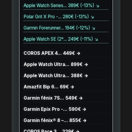
Apple Watch Series… 389€ (-13%) ↘
Polar Grit X Pro -… 280€ (-13%) ↘
Garmin Forerunner… 194€ (-12%) ↘
Apple Watch SE (2ᵉ… 249€ (-11%) ↘
COROS APEX 4… 449€ →
Apple Watch Ultra… 899€ →
Apple Watch Ultra… 388€ →
Amazfit Bip 6… 69€ →
Garmin fēnix 7S… 549€ →
Garmin Epix Pro -… 590€ →
Garmin fēnix® 8 –… 855€ →
COROS Pace 3… 229€ →