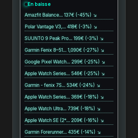
En baisse
Amazfit Balance… 137€ (-45%) ↘
Polar Vantage V3,… 418€ (-3%) ↘
SUUNTO 9 Peak Pro… 199€ (-3%) ↘
Garmin Fenix 8–51… 1,090€ (-27%) ↘
Google Pixel Watch… 299€ (-25%) ↘
Apple Watch Series… 546€ (-25%) ↘
Garmin - fenix 7S… 534€ (-24%) ↘
Apple Watch Series… 369€ (-18%) ↘
Apple Watch Ultra… 739€ (-18%) ↘
Apple Watch SE (2ᵉ… 209€ (-16%) ↘
Garmin Forerunner… 435€ (-14%) ↘