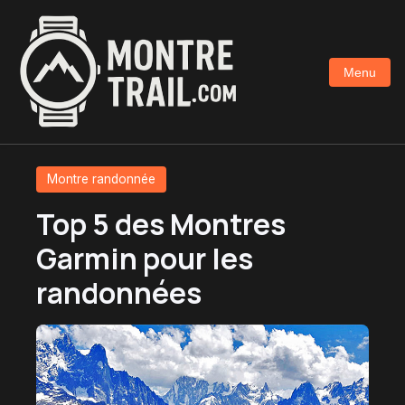
Aller
au
contenu
Menu
principal
Montre randonnée
Top 5 des Montres
Garmin pour les
randonnées