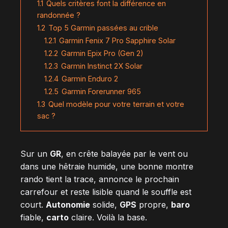
1.1
Quels critères font la différence en
randonnée ?
1.2
Top 5 Garmin passées au crible
1.2.1
Garmin Fenix 7 Pro Sapphire Solar
1.2.2
Garmin Epix Pro (Gen 2)
1.2.3
Garmin Instinct 2X Solar
1.2.4
Garmin Enduro 2
1.2.5
Garmin Forerunner 965
1.3
Quel modèle pour votre terrain et votre
sac ?
Sur un
GR
, en crête balayée par le vent ou
dans une hêtraie humide, une bonne montre
rando tient la trace, annonce le prochain
carrefour et reste lisible quand le souffle est
court.
Autonomie
solide,
GPS
propre,
baro
fiable,
carto
claire. Voilà la base.