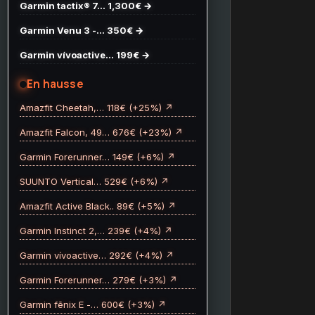
Garmin tactix® 7… 1,300€ →
Garmin Venu 3 -… 350€ →
Garmin vívoactive… 199€ →
En hausse
Amazfit Cheetah,… 118€ (+25%) ↗
Amazfit Falcon, 49… 676€ (+23%) ↗
Garmin Forerunner… 149€ (+6%) ↗
SUUNTO Vertical… 529€ (+6%) ↗
Amazfit Active Black.. 89€ (+5%) ↗
Garmin Instinct 2,… 239€ (+4%) ↗
Garmin vívoactive… 292€ (+4%) ↗
Garmin Forerunner… 279€ (+3%) ↗
Garmin fēnix E -… 600€ (+3%) ↗