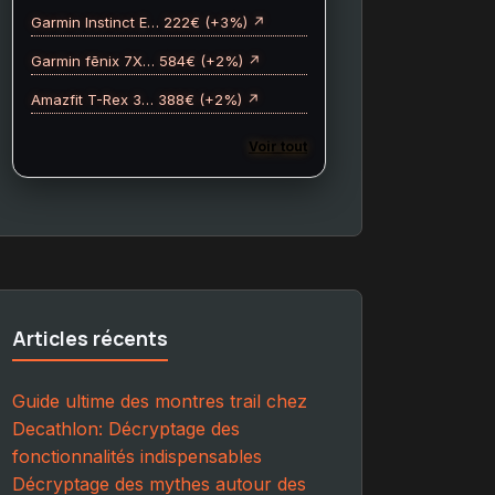
Garmin Instinct E… 222€ (+3%) ↗
Garmin fēnix 7X… 584€ (+2%) ↗
Amazfit T-Rex 3… 388€ (+2%) ↗
Voir tout
Articles récents
Guide ultime des montres trail chez
Decathlon: Décryptage des
fonctionnalités indispensables
Décryptage des mythes autour des