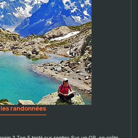
 les randonnées
rein ? Top 5 testé sur sentier Sur un GR, en crête