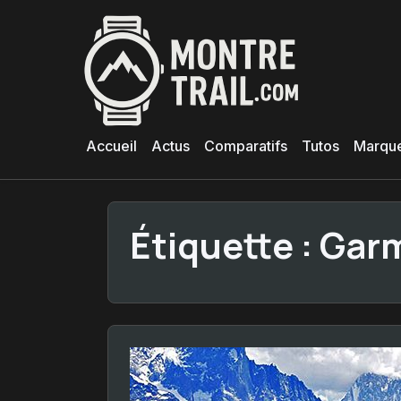
Aller
au
contenu
principal
Accueil
Actus
Comparatifs
Tutos
Marqu
Étiquette :
Garm