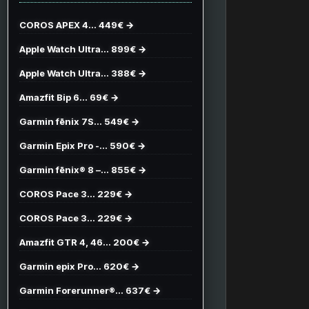
COROS APEX 4… 449€ →
Apple Watch Ultra… 899€ →
Apple Watch Ultra… 388€ →
Amazfit Bip 6… 69€ →
Garmin fēnix 7S… 549€ →
Garmin Epix Pro -… 590€ →
Garmin fēnix® 8 –… 855€ →
COROS Pace 3… 229€ →
COROS Pace 3… 229€ →
Amazfit GTR 4, 46… 200€ →
Garmin epix Pro… 620€ →
Garmin Forerunner®… 637€ →