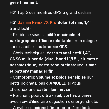
géré finement
.
H2: Top 5 des montres GPS à grand cadran
H3:
Garmin Fenix 7X Pro
Solar
(
51 mm
,
1,4″
transflectif)
– Problème visé:
lisibilité maximale
et
cartographie offline exploitable
en montagne
sans sacrifier l’
autonomie GPS
.
– Choix techniques:
écran transflectif 1,4″
,
GNSS multibande
(
dual-band L1/L5
),
altimètre
barométrique
,
carto topo préinstallée
,
Solar
et
battery manager fin
.
– Compromis:
volume
et
poids sensibles
sur
petits poignets; pas d’
AMOLED
si vous
cherchez une
carte “lumineuse”
.
– Pertinent pour:
ultra-trail
,
sorties alpines
avec suivi d’itinéraire et gestion d’énergie stricte.
– À éviter si:
poignet fin
ou priorité au
look