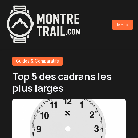
Aller
au
contenu
Menu
principal
Guides & Comparatifs
Top 5 des cadrans les
plus larges