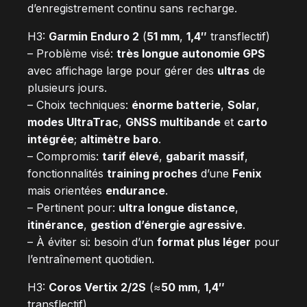
d’enregistrement continu sans recharge.
H3:
Garmin Enduro 2
(
51 mm
,
1,4″
transflectif)
– Problème visé:
très longue autonomie GPS
avec affichage large pour gérer des
ultras
de
plusieurs jours.
– Choix techniques:
énorme batterie
,
Solar
,
modes UltraTrac
,
GNSS multibande
et
carto
intégrée
;
altimètre baro
.
– Compromis:
tarif élevé
,
gabarit massif
,
fonctionnalités
training proches
d’une
Fenix
mais orientées
endurance
.
– Pertinent pour:
ultra longue distance
,
itinérance
,
gestion d’énergie agressive
.
– À éviter si: besoin d’un
format plus léger
pour
l’entraînement quotidien.
H3:
Coros Vertix 2/2S
(≈
50 mm
,
1,4″
transflectif)