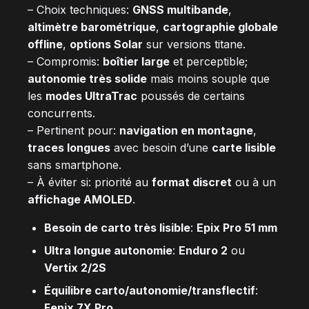
– Choix techniques:
GNSS multibande
,
altimètre barométrique
,
cartographie globale
offline
,
options Solar
sur versions titane.
– Compromis:
boîtier large
et perceptible;
autonomie très solide
mais moins souple que
les
modes UltraTrac
poussés de certains
concurrents.
– Pertinent pour:
navigation en montagne
,
traces longues
avec besoin d’une
carte lisible
sans smartphone.
– À éviter si: priorité au
format discret
ou à un
affichage AMOLED
.
Besoin de carto très lisible
:
Epix Pro 51 mm
Ultra longue autonomie
:
Enduro 2
ou
Vertix 2/2S
Équilibre carto/autonomie/transflectif
:
Fenix 7X Pro