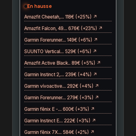
En hausse
Amazfit Cheetah,… 118€ (+25%) ↗
Amazfit Falcon, 49… 676€ (+23%) ↗
Garmin Forerunner… 149€ (+6%) ↗
SUUNTO Vertical… 529€ (+6%) ↗
Amazfit Active Black.. 89€ (+5%) ↗
Garmin Instinct 2,… 239€ (+4%) ↗
Garmin vívoactive… 292€ (+4%) ↗
Garmin Forerunner… 279€ (+3%) ↗
Garmin fēnix E -… 600€ (+3%) ↗
Garmin Instinct E… 222€ (+3%) ↗
Garmin fēnix 7X… 584€ (+2%) ↗