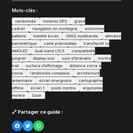
Mots-clés :
randonnée
montres GPS
grand
cadran
navigation en montagne
autonomie
batterie
lisibilité écran
GNSS multibande
altimètre
barométrique
carte préinstallée
transflectif vs
AMOLED
dual-band L1/L5
compatibilité
poignet
display size
suivi d’itinéraire
montre
trail
surface d’affichage
distance corne à
corne
randonnée complexe
architecture
antennaire
écran énergivore
cartographie
offline
écran 1
poids montre
ergonomie
montre
Solar
🔗 Partager ce guide :