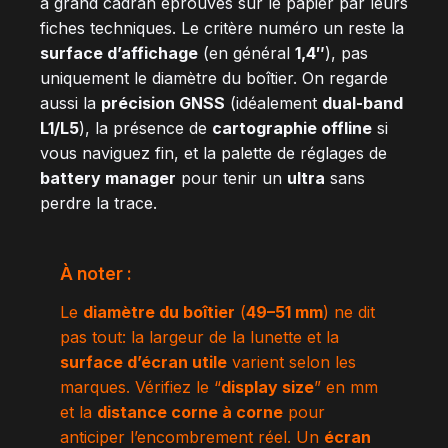
à grand cadran éprouvés sur le papier par leurs
fiches techniques. Le critère numéro un reste la
surface d’affichage
(en général
1,4″
), pas
uniquement le diamètre du boîtier. On regarde
aussi la
précision GNSS
(idéalement
dual-band
L1/L5
), la présence de
cartographie offline
si
vous naviguez fin, et la palette de réglages de
battery manager
pour tenir un
ultra
sans
perdre la trace.
À noter :
Le
diamètre du boîtier
(
49–51 mm
) ne dit
pas tout: la largeur de la lunette et la
surface d’écran utile
varient selon les
marques. Vérifiez le “
display size
” en mm
et la
distance corne à corne
pour
anticiper l’encombrement réel. Un
écran