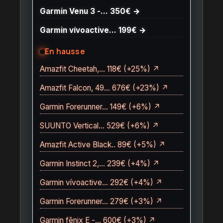
Garmin Venu 3 -… 350€ →
Garmin vívoactive… 199€ →
En hausse
Amazfit Cheetah,… 118€ (+25%) ↗
Amazfit Falcon, 49… 676€ (+23%) ↗
Garmin Forerunner… 149€ (+6%) ↗
SUUNTO Vertical… 529€ (+6%) ↗
Amazfit Active Black.. 89€ (+5%) ↗
Garmin Instinct 2,… 239€ (+4%) ↗
Garmin vívoactive… 292€ (+4%) ↗
Garmin Forerunner… 279€ (+3%) ↗
Garmin fēnix E -… 600€ (+3%) ↗