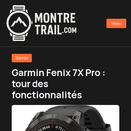
Aller
au
contenu
Menu
principal
Garmin
Garmin Fenix 7X Pro :
tour des
fonctionnalités