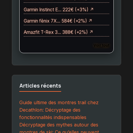
Garmin Instinct E… 222€ (+3%) ↗
Garmin fēnix 7X… 584€ (+2%) ↗
Amazfit T-Rex 3… 388€ (+2%) ↗
Voir tout
Articles récents
Guide ultime des montres trail chez
Decathlon: Décryptage des
fonctionnalités indispensables
Décryptage des mythes autour des
montres de ski: Ce qu’elles peuvent