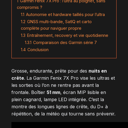
1
Garmin Fenix 7X Pro : l’ultra au poignet, sans
compromis ?
1.1
Autonomie et hardware taillés pour l’ultra
1.2
GNSS multi-bande, SatIQ et carto
complète pour naviguer propre
1.3
Entraînement, recovery et vie quotidienne
1.3.1
Comparaison des Garmin série 7
1.4
Conclusion
Grosse, endurante, prête pour des
nuits en
crête
. La Garmin Fenix 7X Pro vise les ultras et
les sorties où l’on ne rentre pas avant la
frontale. Boîtier
51 mm
, écran MIP lisible en
plein cagnard, lampe LED intégrée. C’est la
montre des longues lignes de crête, du D+ à
répétition, de la météo qui tourne sans prévenir.