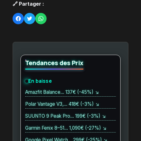
🔗 Partager :
Tendances des Prix
En baisse
Amazfit Balance… 137€ (-45%) ↘
Polar Vantage V3,… 418€ (-3%) ↘
SUUNTO 9 Peak Pro… 199€ (-3%) ↘
Garmin Fenix 8–51… 1,090€ (-27%) ↘
Google Pixel Watch… 299€ (-25%) ↘