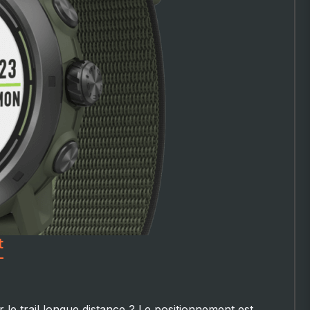
t
r le trail longue distance ? Le positionnement est