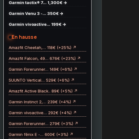
Garmin tactix® 7… 1,300€ →
Garmin Venu 3 -… 350€ →
Garmin vívoactive… 199€ →
En hausse
Amazfit Cheetah,… 118€ (+25%) ↗
Amazfit Falcon, 49… 676€ (+23%) ↗
Garmin Forerunner… 149€ (+6%) ↗
SUUNTO Vertical… 529€ (+6%) ↗
Amazfit Active Black.. 89€ (+5%) ↗
Garmin Instinct 2,… 239€ (+4%) ↗
Garmin vívoactive… 292€ (+4%) ↗
Garmin Forerunner… 279€ (+3%) ↗
Garmin fēnix E -… 600€ (+3%) ↗