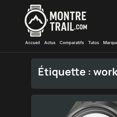
Aller
au
contenu
principal
Accueil
Actus
Comparatifs
Tutos
Marqu
Étiquette :
wor