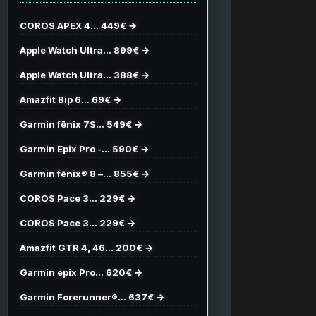
COROS APEX 4… 449€ →
Apple Watch Ultra… 899€ →
Apple Watch Ultra… 388€ →
Amazfit Bip 6… 69€ →
Garmin fēnix 7S… 549€ →
Garmin Epix Pro -… 590€ →
Garmin fēnix® 8 –… 855€ →
COROS Pace 3… 229€ →
COROS Pace 3… 229€ →
Amazfit GTR 4, 46… 200€ →
Garmin epix Pro… 620€ →
Garmin Forerunner®… 637€ →