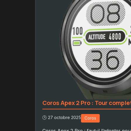
Coros Apex 2 Pro : Tour comple
🕒 27 octobre 2025
Coros
Coros Apex 2 Pro : faut-il l’adopter pou