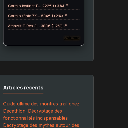
Garmin Instinct E… 222€ (+3%) ↗
Garmin fēnix 7X… 584€ (+2%) ↗
Amazfit T-Rex 3… 388€ (+2%) ↗
Voir tout
Articles récents
Guide ultime des montres trail chez
Decathlon: Décryptage des
fonctionnalités indispensables
Décryptage des mythes autour des