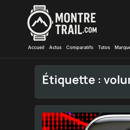
Aller
au
contenu
principal
Accueil
Actus
Comparatifs
Tutos
Marqu
Étiquette :
volu