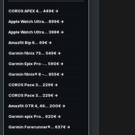
COROS APEX 4… 449€ →
Apple Watch Ultra… 899€ →
Apple Watch Ultra… 388€ →
Amazfit Bip 6… 69€ →
Garmin fēnix 7S… 549€ →
Garmin Epix Pro -… 590€ →
Garmin fēnix® 8 –… 855€ →
COROS Pace 3… 229€ →
COROS Pace 3… 229€ →
Amazfit GTR 4, 46… 200€ →
Garmin epix Pro… 620€ →
Garmin Forerunner®… 637€ →