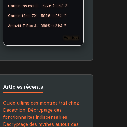
Garmin Instinct E… 222€ (+3%) ↗
Garmin fēnix 7X… 584€ (+2%) ↗
Amazfit T-Rex 3… 388€ (+2%) ↗
Voir tout
Articles récents
Guide ultime des montres trail chez
Decathlon: Décryptage des
fonctionnalités indispensables
Décryptage des mythes autour des