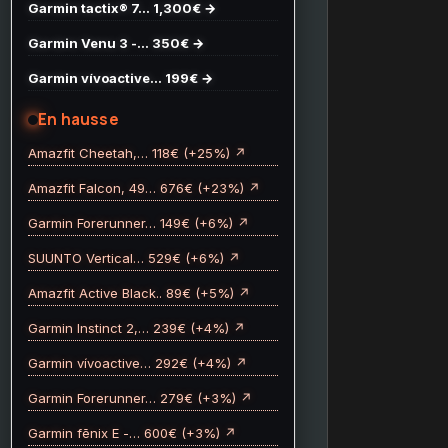
Garmin tactix® 7… 1,300€ →
Garmin Venu 3 -… 350€ →
Garmin vívoactive… 199€ →
En hausse
Amazfit Cheetah,… 118€ (+25%) ↗
Amazfit Falcon, 49… 676€ (+23%) ↗
Garmin Forerunner… 149€ (+6%) ↗
SUUNTO Vertical… 529€ (+6%) ↗
Amazfit Active Black.. 89€ (+5%) ↗
Garmin Instinct 2,… 239€ (+4%) ↗
Garmin vívoactive… 292€ (+4%) ↗
Garmin Forerunner… 279€ (+3%) ↗
Garmin fēnix E -… 600€ (+3%) ↗