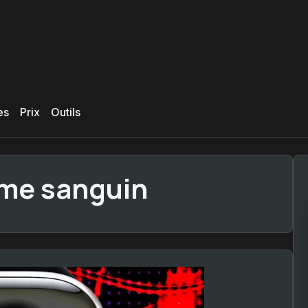
es
Prix
Outils
me sanguin