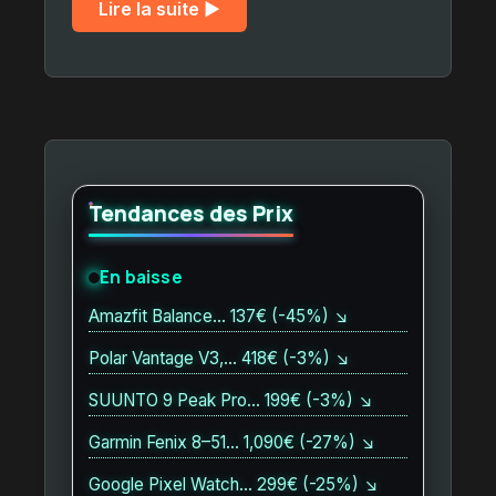
Lire la suite ▶︎
Tendances des Prix
En baisse
Amazfit Balance… 137€ (-45%) ↘
Polar Vantage V3,… 418€ (-3%) ↘
SUUNTO 9 Peak Pro… 199€ (-3%) ↘
Garmin Fenix 8–51… 1,090€ (-27%) ↘
Google Pixel Watch… 299€ (-25%) ↘