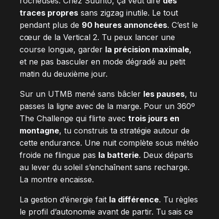
rocheuses. Chez Suunto, ça veut dire
des
traces propres
sans zigzag inutile. Le tout
pendant plus de
90 heures annoncées
. C’est le
cœur de la Vertical 2. Tu peux lancer une
course longue, garder
la précision maximale
,
et ne pas basculer en mode dégradé au petit
matin du deuxième jour.
Sur un UTMB mené sans bâcler
les pauses
, tu
passes la ligne avec de la marge. Pour un 360º
The Challenge qui flirte avec
trois jours en
montagne
, tu construis ta stratégie autour de
cette endurance. Une nuit complète sous météo
froide ne flingue pas
la batterie
. Deux départs
au lever du soleil s’enchaînent sans recharge.
La montre encaisse.
La gestion d’énergie fait
la différence
. Tu règles
le profil d’autonomie avant de partir. Tu sais ce