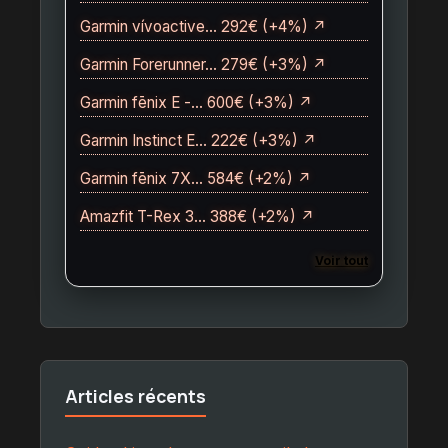
Garmin vívoactive… 292€ (+4%) ↗
Garmin Forerunner… 279€ (+3%) ↗
Garmin fēnix E -… 600€ (+3%) ↗
Garmin Instinct E… 222€ (+3%) ↗
Garmin fēnix 7X… 584€ (+2%) ↗
Amazfit T-Rex 3… 388€ (+2%) ↗
Voir tout
Articles récents