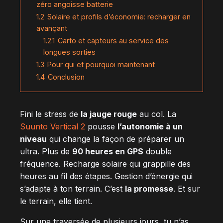
zéro angoisse batterie
1.2
Solaire et profils d’économie: recharger en
avançant
1.2.1
Carto et capteurs au service des
longues sorties
1.3
Pour qui et pourquoi maintenant
1.4
Conclusion
Fini le stress de
la jauge rouge
au col. La
Suunto Vertical 2
pousse
l’autonomie à un
niveau
qui change la façon de préparer un
ultra. Plus de
90 heures en GPS
double
fréquence. Recharge solaire qui grappille des
heures au fil des étapes. Gestion d’énergie qui
s’adapte à ton terrain. C’est
la promesse
. Et sur
le terrain, elle tient.
Sur une traversée de plusieurs jours, tu n’as