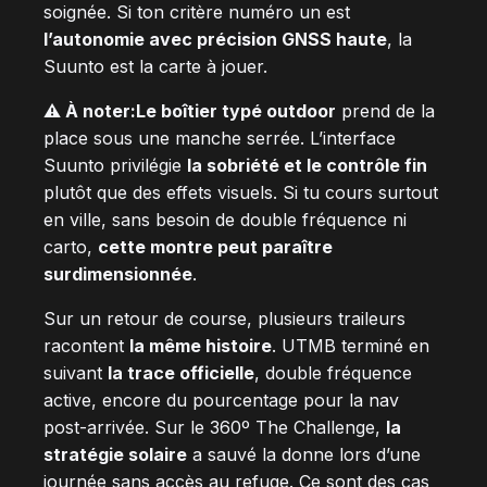
soignée. Si ton critère numéro un est
l’autonomie avec précision GNSS haute
, la
Suunto est la carte à jouer.
⚠️ À noter:
Le boîtier typé outdoor
prend de la
place sous une manche serrée. L’interface
Suunto privilégie
la sobriété et le contrôle fin
plutôt que des effets visuels. Si tu cours surtout
en ville, sans besoin de double fréquence ni
carto,
cette montre peut paraître
surdimensionnée
.
Sur un retour de course, plusieurs traileurs
racontent
la même histoire
. UTMB terminé en
suivant
la trace officielle
, double fréquence
active, encore du pourcentage pour la nav
post-arrivée. Sur le 360º The Challenge,
la
stratégie solaire
a sauvé la donne lors d’une
journée sans accès au refuge. Ce sont des cas