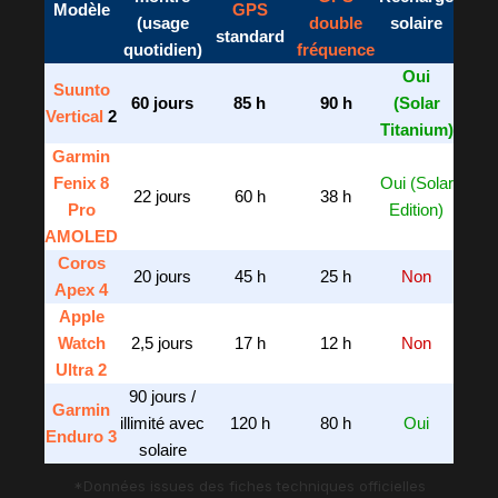
Modèle
GPS
(usage
double
solaire
standard
quotidien)
fréquence
Oui
Suunto
60 jours
85 h
90 h
(Solar
Vertical
2
Titanium)
Garmin
Fenix 8
Oui (Solar
22 jours
60 h
38 h
Pro
Edition)
AMOLED
Coros
20 jours
45 h
25 h
Non
Apex 4
Apple
Watch
2,5 jours
17 h
12 h
Non
Ultra 2
90 jours /
Garmin
illimité avec
120 h
80 h
Oui
Enduro 3
solaire
*Données issues des fiches techniques officielles