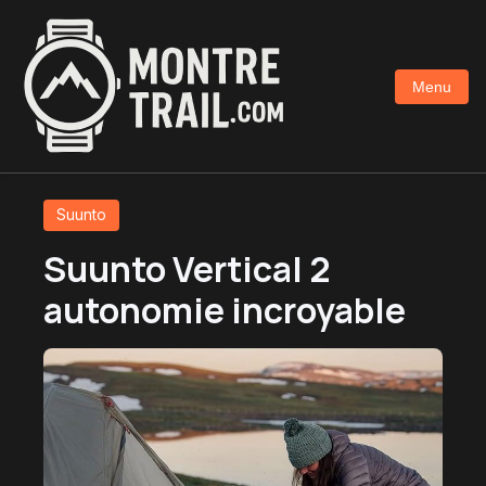
Aller
au
contenu
Menu
principal
Suunto
Suunto Vertical 2
autonomie incroyable