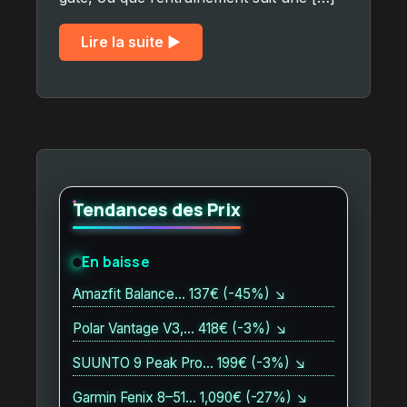
Lire la suite ▶︎
Tendances des Prix
En baisse
Amazfit Balance… 137€ (-45%) ↘
Polar Vantage V3,… 418€ (-3%) ↘
SUUNTO 9 Peak Pro… 199€ (-3%) ↘
Garmin Fenix 8–51… 1,090€ (-27%) ↘