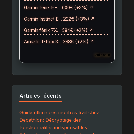
Garmin fēnix E -… 600€ (+3%) ↗
Garmin Instinct E… 222€ (+3%) ↗
Garmin fēnix 7X… 584€ (+2%) ↗
Amazfit T-Rex 3… 388€ (+2%) ↗
Voir tout
Articles récents
Guide ultime des montres trail chez
Decathlon: Décryptage des
fonctionnalités indispensables