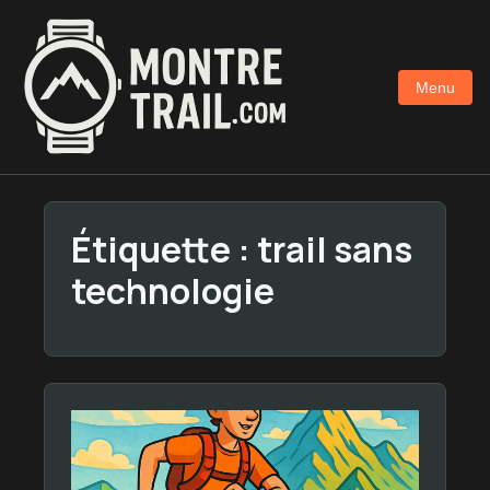
Aller
au
contenu
Menu
principal
Étiquette :
trail sans
technologie