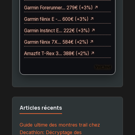
Garmin Forerunner… 279€ (+3%) ↗
Garmin fēnix E -… 600€ (+3%) ↗
Garmin Instinct E… 222€ (+3%) ↗
Garmin fēnix 7X… 584€ (+2%) ↗
Amazfit T-Rex 3… 388€ (+2%) ↗
Voir tout
Articles récents
Guide ultime des montres trail chez
Decathlon: Décryptage des