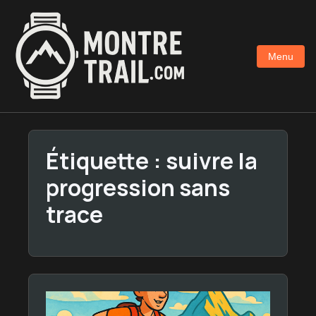
Aller
au
contenu
Menu
principal
Étiquette :
suivre la
progression sans
trace