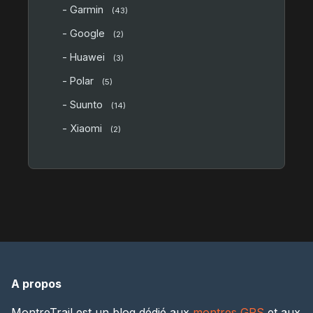
- Garmin
(43)
- Google
(2)
- Huawei
(3)
- Polar
(5)
- Suunto
(14)
- Xiaomi
(2)
A propos
MontreTrail est un blog dédié aux
montres GPS
et aux