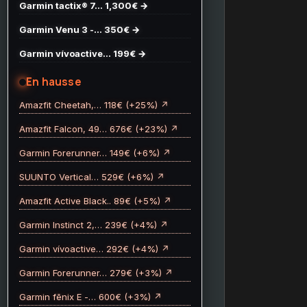
Garmin tactix® 7… 1,300€ →
Garmin Venu 3 -… 350€ →
Garmin vívoactive… 199€ →
En hausse
Amazfit Cheetah,… 118€ (+25%) ↗
Amazfit Falcon, 49… 676€ (+23%) ↗
Garmin Forerunner… 149€ (+6%) ↗
SUUNTO Vertical… 529€ (+6%) ↗
Amazfit Active Black.. 89€ (+5%) ↗
Garmin Instinct 2,… 239€ (+4%) ↗
Garmin vívoactive… 292€ (+4%) ↗
Garmin Forerunner… 279€ (+3%) ↗
Garmin fēnix E -… 600€ (+3%) ↗