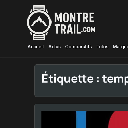
Aller
au
contenu
principal
Accueil
Actus
Comparatifs
Tutos
Marqu
Étiquette :
temp