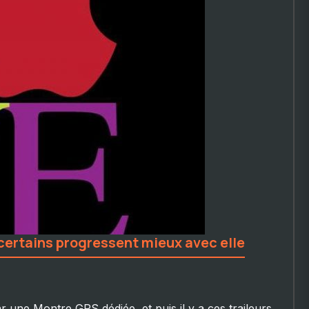
 certains progressent mieux avec elle
par une Montre GPS dédiée, et puis il y a ces traileurs