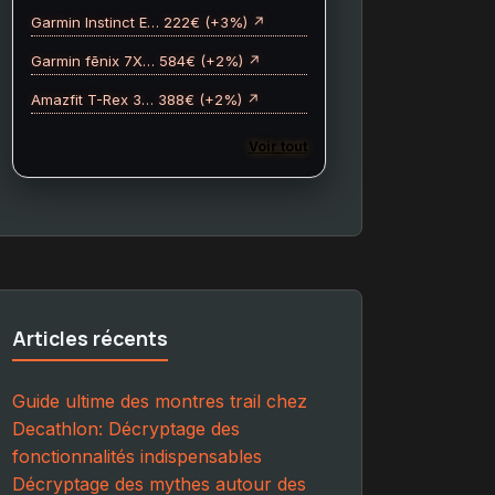
Garmin Instinct E… 222€ (+3%) ↗
Garmin fēnix 7X… 584€ (+2%) ↗
Amazfit T-Rex 3… 388€ (+2%) ↗
Voir tout
Articles récents
Guide ultime des montres trail chez
Decathlon: Décryptage des
fonctionnalités indispensables
Décryptage des mythes autour des