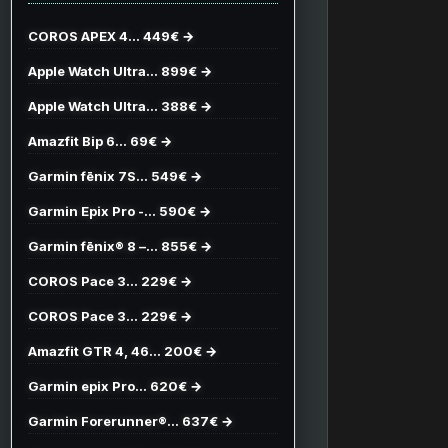
COROS APEX 4… 449€ →
Apple Watch Ultra… 899€ →
Apple Watch Ultra… 388€ →
Amazfit Bip 6… 69€ →
Garmin fēnix 7S… 549€ →
Garmin Epix Pro -… 590€ →
Garmin fēnix® 8 –… 855€ →
COROS Pace 3… 229€ →
COROS Pace 3… 229€ →
Amazfit GTR 4, 46… 200€ →
Garmin epix Pro… 620€ →
Garmin Forerunner®… 637€ →