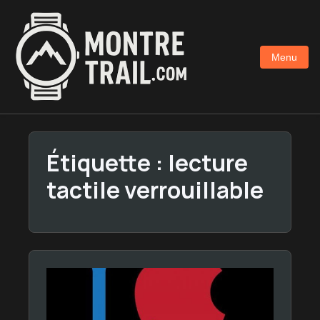
Aller
au
contenu
Menu
principal
Étiquette :
lecture
tactile verrouillable