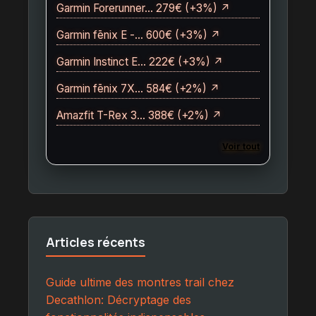
Garmin Forerunner… 279€ (+3%) ↗
Garmin fēnix E -… 600€ (+3%) ↗
Garmin Instinct E… 222€ (+3%) ↗
Garmin fēnix 7X… 584€ (+2%) ↗
Amazfit T-Rex 3… 388€ (+2%) ↗
Voir tout
Articles récents
Guide ultime des montres trail chez
Decathlon: Décryptage des