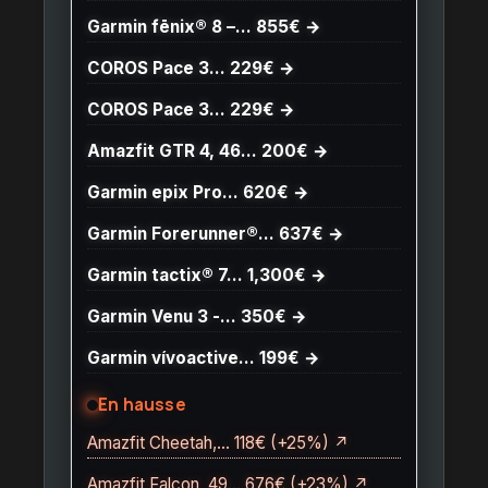
Garmin fēnix® 8 –… 855€ →
COROS Pace 3… 229€ →
COROS Pace 3… 229€ →
Amazfit GTR 4, 46… 200€ →
Garmin epix Pro… 620€ →
Garmin Forerunner®… 637€ →
Garmin tactix® 7… 1,300€ →
Garmin Venu 3 -… 350€ →
Garmin vívoactive… 199€ →
En hausse
Amazfit Cheetah,… 118€ (+25%) ↗
Amazfit Falcon, 49… 676€ (+23%) ↗