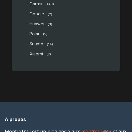
- Garmin
(43)
- Google
(2)
- Huawei
(3)
- Polar
(5)
- Suunto
(14)
- Xiaomi
(2)
A propos
MontreTrail est un blog dédié aux
montres GPS
et aux