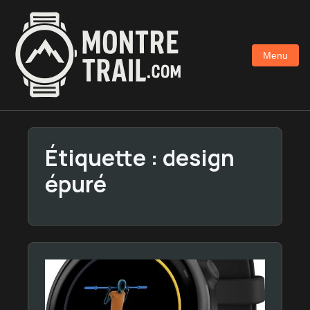
Aller
au
contenu
Menu
principal
Étiquette :
design
épuré