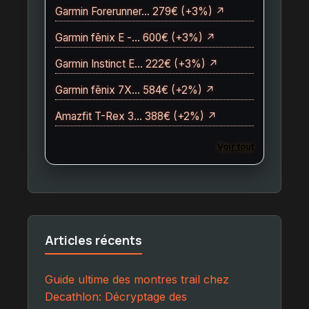
Garmin Forerunner… 279€ (+3%) ↗
Garmin fēnix E -… 600€ (+3%) ↗
Garmin Instinct E… 222€ (+3%) ↗
Garmin fēnix 7X… 584€ (+2%) ↗
Amazfit T-Rex 3… 388€ (+2%) ↗
Voir tout
Articles récents
Guide ultime des montres trail chez
Decathlon: Décryptage des