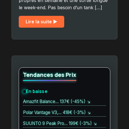
propres en semaine et une sortie longue
le week-end. Pas besoin d’un tank […]
Lire la suite ▶︎
Tendances des Prix
En baisse
Amazfit Balance… 137€ (-45%) ↘
Polar Vantage V3,… 418€ (-3%) ↘
SUUNTO 9 Peak Pro… 199€ (-3%) ↘