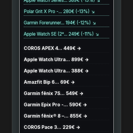
Apple Watch Series… 389€ (-13%) ↘
Polar Grit X Pro -… 280€ (-13%) ↘
Garmin Forerunner… 194€ (-12%) ↘
Apple Watch SE (2ᵉ… 249€ (-11%) ↘
COROS APEX 4… 449€ →
Apple Watch Ultra… 899€ →
Apple Watch Ultra… 388€ →
Amazfit Bip 6… 69€ →
Garmin fēnix 7S… 549€ →
Garmin Epix Pro -… 590€ →
Garmin fēnix® 8 –… 855€ →
COROS Pace 3… 229€ →