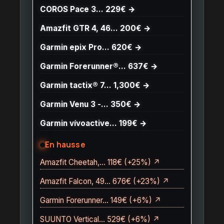
COROS Pace 3… 229€ →
Amazfit GTR 4, 46… 200€ →
Garmin epix Pro… 620€ →
Garmin Forerunner®… 637€ →
Garmin tactix® 7… 1,300€ →
Garmin Venu 3 -… 350€ →
Garmin vívoactive… 199€ →
En hausse
Amazfit Cheetah,… 118€ (+25%) ↗
Amazfit Falcon, 49… 676€ (+23%) ↗
Garmin Forerunner… 149€ (+6%) ↗
SUUNTO Vertical… 529€ (+6%) ↗