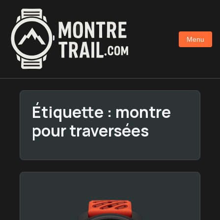
Aller
au
contenu
Menu
principal
Étiquette :
montre
pour traversées