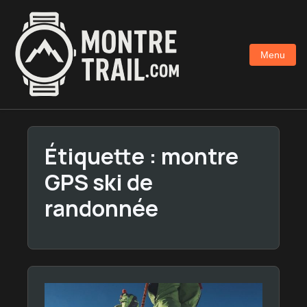
Aller
au
contenu
Menu
principal
Étiquette :
montre
GPS ski de
randonnée