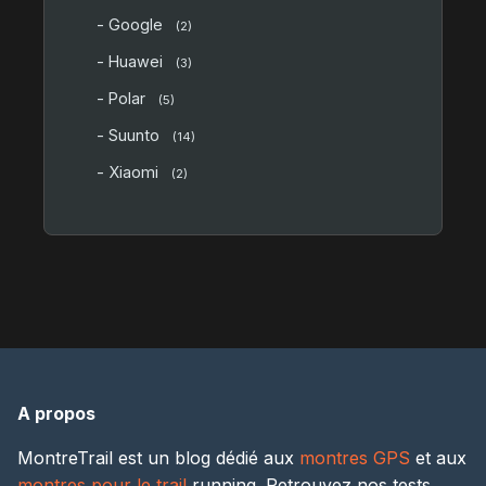
- Google
(2)
- Huawei
(3)
- Polar
(5)
- Suunto
(14)
- Xiaomi
(2)
A propos
MontreTrail est un blog dédié aux
montres GPS
et aux
montres pour le trail
running. Retrouvez nos tests,