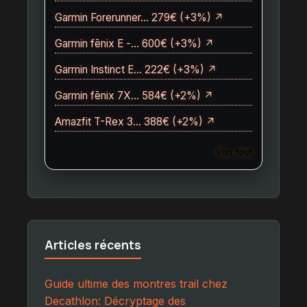
Garmin Forerunner… 279€ (+3%) ↗
Garmin fēnix E -… 600€ (+3%) ↗
Garmin Instinct E… 222€ (+3%) ↗
Garmin fēnix 7X… 584€ (+2%) ↗
Amazfit T-Rex 3… 388€ (+2%) ↗
Voir tout
Articles récents
Guide ultime des montres trail chez
Decathlon: Décryptage des