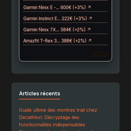
Garmin fēnix E -… 600€ (+3%) ↗
Garmin Instinct E… 222€ (+3%) ↗
Garmin fēnix 7X… 584€ (+2%) ↗
Amazfit T-Rex 3… 388€ (+2%) ↗
Voir tout
Articles récents
Guide ultime des montres trail chez
Decathlon: Décryptage des
fonctionnalités indispensables