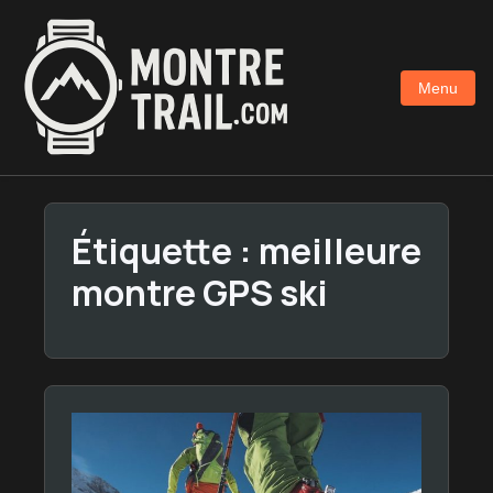
Aller
au
contenu
Menu
principal
Étiquette :
meilleure
montre GPS ski