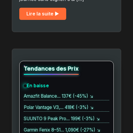
Lire la suite ▶︎
Tendances des Prix
En baisse
Amazfit Balance… 137€ (-45%) ↘
Polar Vantage V3,… 418€ (-3%) ↘
SUUNTO 9 Peak Pro… 199€ (-3%) ↘
Garmin Fenix 8–51… 1,090€ (-27%) ↘