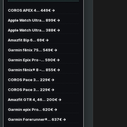
COROS APEX 4… 449€ →
Apple Watch Ultra… 899€ →
Apple Watch Ultra… 388€ →
Amazfit Bip 6… 69€ →
Garmin fēnix 7S… 549€ →
Garmin Epix Pro -… 590€ →
Garmin fēnix® 8 –… 855€ →
COROS Pace 3… 229€ →
COROS Pace 3… 229€ →
Amazfit GTR 4, 46… 200€ →
Garmin epix Pro… 620€ →
Garmin Forerunner®… 637€ →