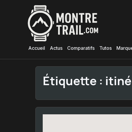
Aller
au
contenu
principal
Accueil
Actus
Comparatifs
Tutos
Marqu
Étiquette :
itiné