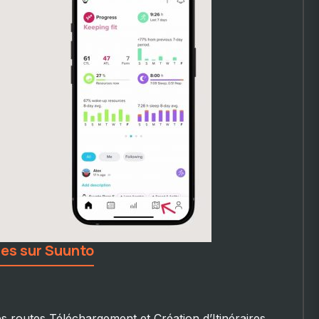
res sur Suunto
es routes Téléchargement et Création d’Itinéraires