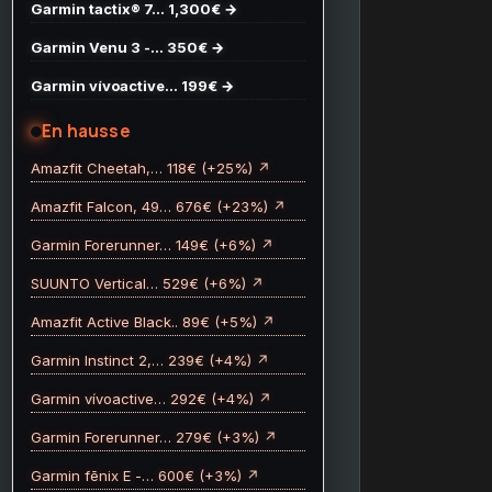
Garmin tactix® 7… 1,300€ →
Garmin Venu 3 -… 350€ →
Garmin vívoactive… 199€ →
En hausse
Amazfit Cheetah,… 118€ (+25%) ↗
Amazfit Falcon, 49… 676€ (+23%) ↗
Garmin Forerunner… 149€ (+6%) ↗
SUUNTO Vertical… 529€ (+6%) ↗
Amazfit Active Black.. 89€ (+5%) ↗
Garmin Instinct 2,… 239€ (+4%) ↗
Garmin vívoactive… 292€ (+4%) ↗
Garmin Forerunner… 279€ (+3%) ↗
Garmin fēnix E -… 600€ (+3%) ↗