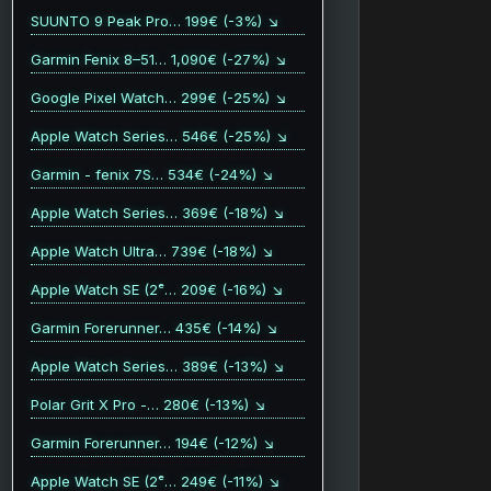
SUUNTO 9 Peak Pro… 199€ (-3%) ↘
Garmin Fenix 8–51… 1,090€ (-27%) ↘
Google Pixel Watch… 299€ (-25%) ↘
Apple Watch Series… 546€ (-25%) ↘
Garmin - fenix 7S… 534€ (-24%) ↘
Apple Watch Series… 369€ (-18%) ↘
Apple Watch Ultra… 739€ (-18%) ↘
Apple Watch SE (2ᵉ… 209€ (-16%) ↘
Garmin Forerunner… 435€ (-14%) ↘
Apple Watch Series… 389€ (-13%) ↘
Polar Grit X Pro -… 280€ (-13%) ↘
Garmin Forerunner… 194€ (-12%) ↘
Apple Watch SE (2ᵉ… 249€ (-11%) ↘