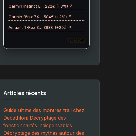
Garmin Instinct E… 222€ (+3%) ↗
Garmin fēnix 7X… 584€ (+2%) ↗
Amazfit T-Rex 3… 388€ (+2%) ↗
Voir tout
Articles récents
Guide ultime des montres trail chez
Decathlon: Décryptage des
fonctionnalités indispensables
Décryptage des mythes autour des