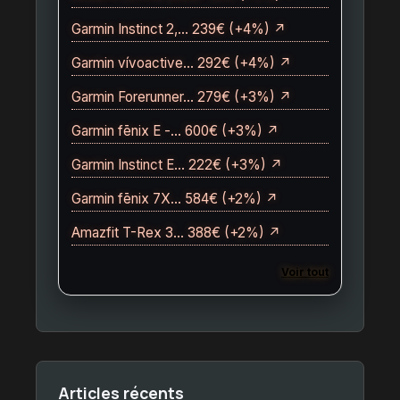
Garmin Instinct 2,… 239€ (+4%) ↗
Garmin vívoactive… 292€ (+4%) ↗
Garmin Forerunner… 279€ (+3%) ↗
Garmin fēnix E -… 600€ (+3%) ↗
Garmin Instinct E… 222€ (+3%) ↗
Garmin fēnix 7X… 584€ (+2%) ↗
Amazfit T-Rex 3… 388€ (+2%) ↗
Voir tout
Articles récents