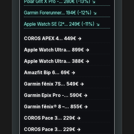
Polar Grit X Pro -… 280€ (-13%) ↘
Garmin Forerunner… 194€ (-12%) ↘
Apple Watch SE (2ᵉ… 249€ (-11%) ↘
COROS APEX 4… 449€ →
Apple Watch Ultra… 899€ →
Apple Watch Ultra… 388€ →
Amazfit Bip 6… 69€ →
Garmin fēnix 7S… 549€ →
Garmin Epix Pro -… 590€ →
Garmin fēnix® 8 –… 855€ →
COROS Pace 3… 229€ →
COROS Pace 3… 229€ →