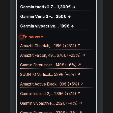
Garmin tactix® 7… 1,300€ →
Garmin Venu 3 -… 350€ →
Garmin vívoactive… 199€ →
En hausse
Amazfit Cheetah,… 118€ (+25%) ↗
Amazfit Falcon, 49… 676€ (+23%) ↗
Garmin Forerunner… 149€ (+6%) ↗
SUUNTO Vertical… 529€ (+6%) ↗
Amazfit Active Black.. 89€ (+5%) ↗
Garmin Instinct 2,… 239€ (+4%) ↗
Garmin vívoactive… 292€ (+4%) ↗
Garmin Forerunner… 279€ (+3%) ↗