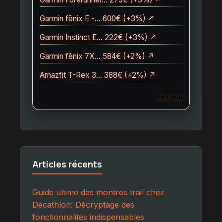
Garmin fēnix E -… 600€ (+3%) ↗
Garmin Instinct E… 222€ (+3%) ↗
Garmin fēnix 7X… 584€ (+2%) ↗
Amazfit T-Rex 3… 388€ (+2%) ↗
Voir tout
Articles récents
Guide ultime des montres trail chez
Decathlon: Décryptage des
fonctionnalités indispensables