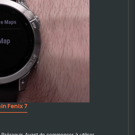
in Fenix 7
r Prérequis Avant de commencer à utiliser