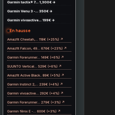
Garmin tactix® 7… 1,300€ →
Garmin Venu 3 -… 350€ →
Garmin vívoactive… 199€ →
En hausse
Amazfit Cheetah,… 118€ (+25%) ↗
Amazfit Falcon, 49… 676€ (+23%) ↗
Garmin Forerunner… 149€ (+6%) ↗
SUUNTO Vertical… 529€ (+6%) ↗
Amazfit Active Black.. 89€ (+5%) ↗
Garmin Instinct 2,… 239€ (+4%) ↗
Garmin vívoactive… 292€ (+4%) ↗
Garmin Forerunner… 279€ (+3%) ↗
Garmin fēnix E -… 600€ (+3%) ↗