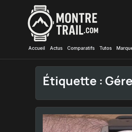
Aller
au
contenu
principal
Accueil
Actus
Comparatifs
Tutos
Marqu
Étiquette :
Gére