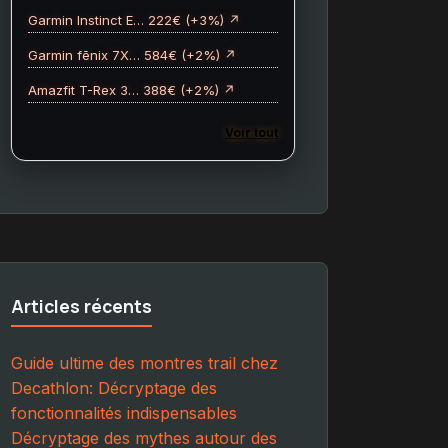
Garmin Instinct E… 222€ (+3%) ↗
Garmin fēnix 7X… 584€ (+2%) ↗
Amazfit T-Rex 3… 388€ (+2%) ↗
Voir tout
Articles récents
Guide ultime des montres trail chez
Decathlon: Décryptage des
fonctionnalités indispensables
Décryptage des mythes autour des