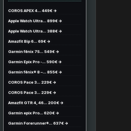
COROS APEX 4… 449€ →
Apple Watch Ultra… 899€ →
Apple Watch Ultra… 388€ →
Amazfit Bip 6… 69€ →
Garmin fēnix 7S… 549€ →
Garmin Epix Pro -… 590€ →
Garmin fēnix® 8 –… 855€ →
COROS Pace 3… 229€ →
COROS Pace 3… 229€ →
Amazfit GTR 4, 46… 200€ →
Garmin epix Pro… 620€ →
Garmin Forerunner®… 637€ →