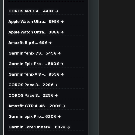
COROS APEX 4… 449€ →
Apple Watch Ultra… 899€ →
Apple Watch Ultra… 388€ →
Amazfit Bip 6… 69€ →
Garmin fēnix 7S… 549€ →
Garmin Epix Pro -… 590€ →
Garmin fēnix® 8 –… 855€ →
COROS Pace 3… 229€ →
COROS Pace 3… 229€ →
Amazfit GTR 4, 46… 200€ →
Garmin epix Pro… 620€ →
Garmin Forerunner®… 637€ →