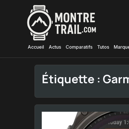
Aller
au
contenu
principal
Accueil
Actus
Comparatifs
Tutos
Marqu
Étiquette :
Garm