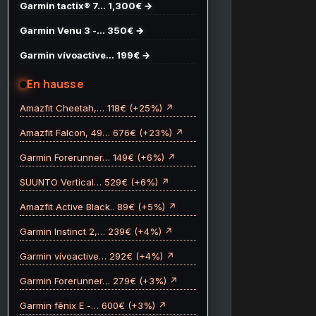
Garmin tactix® 7… 1,300€ →
Garmin Venu 3 -… 350€ →
Garmin vívoactive… 199€ →
En hausse
Amazfit Cheetah,… 118€ (+25%) ↗
Amazfit Falcon, 49… 676€ (+23%) ↗
Garmin Forerunner… 149€ (+6%) ↗
SUUNTO Vertical… 529€ (+6%) ↗
Amazfit Active Black.. 89€ (+5%) ↗
Garmin Instinct 2,… 239€ (+4%) ↗
Garmin vívoactive… 292€ (+4%) ↗
Garmin Forerunner… 279€ (+3%) ↗
Garmin fēnix E -… 600€ (+3%) ↗