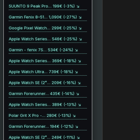
SUUNTO 9 Peak Pro… 199€ (-3%) ↘
Garmin Fenix 8–51… 1,090€ (-27%) ↘
Google Pixel Watch… 299€ (-25%) ↘
Apple Watch Series… 546€ (-25%) ↘
Garmin - fenix 7S… 534€ (-24%) ↘
Apple Watch Series… 369€ (-18%) ↘
Apple Watch Ultra… 739€ (-18%) ↘
Apple Watch SE (2ᵉ… 209€ (-16%) ↘
Garmin Forerunner… 435€ (-14%) ↘
Apple Watch Series… 389€ (-13%) ↘
Polar Grit X Pro -… 280€ (-13%) ↘
Garmin Forerunner… 194€ (-12%) ↘
Apple Watch SE (2ᵉ… 249€ (-11%) ↘